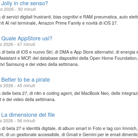
 Jolly in che senso?
o 2026 - 50 minuti
a di servizi digitali frustranti, bias cognitivi e RAM pneumatica, auto elett
nti AI nel terminale, Amazon Prime Family e novità di iOS 27.
 Quale AppStore usi?
io 2026 - 47 minuti
a di beta di iOS e nuovo Siri, di DMA e App Store alternativi, di energia
sistant e MCP, del database dispositivi della Open Home Foundation, d
tivi Samsung e dei video della settimana.
 Better to be a pirate
io 2026 - 45 minuti
a delle beta 27, di n8n e coding agent, del MacBook Neo, delle integraz
rt e dei video della settimana.
 La dimensione del file
io 2026 - 56 minuti
a di beta 27 e identità digitale, di album smart in Foto e tag con Immich
nt, di un gestionale accessibile, di Gmail e Gemini per le email dimenti