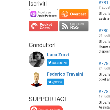
Iscriviti
#781:
7 agost
Si parl
assiste
#780:
31 lugl
Si parl
Conduttori
Home As
disposi
Luca Zorzi
#779:
@LucaTNT
24 lugl
Federico Travaini
Si parl
pixel a
@ftrava
#778:
17 lugl
SUPPORTACI
Si parl
Assista