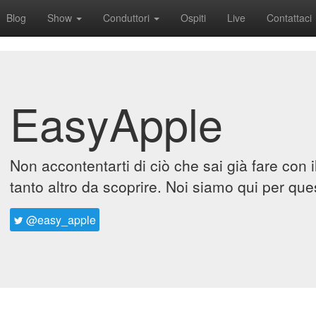
Blog
Show
Conduttori
Ospiti
Live
Contattaci
EasyApple
Non accontentarti di ciò che sai già fare con 
tanto altro da scoprire. Noi siamo qui per que
@easy_apple