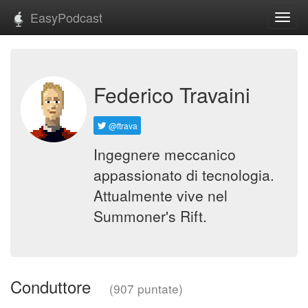
EasyPodcast
Toggl
navig
Federico Travaini
@ftrava
Ingegnere meccanico
appassionato di tecnologia.
Attualmente vive nel
Summoner's Rift.
Conduttore
(907 puntate)