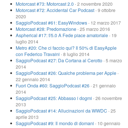
Motorcast #73: Motorcast 2.0
·
2 novembre 2020
Motorcast #72: Accidental Car Podcast
·
9 ottobre
2020
SaggioPodcast #61: EasyWindows
·
12 marzo 2017
Motorcast #28: Predomazione
·
25 marzo 2016
Aspherical #17: f/5.0 A Fede piace amatoriale
·
19
luglio 2014
Metro #20: Che ci faccio qui? Il 50% di EasyApple
con Federico Travaini
·
8 luglio 2014
SaggioPodcast #27: Da Cortana al Cerotto
·
5 marzo
2014
SaggioPodcast #26: Qualche problema per Apple
·
22 gennaio 2014
Fuori Onda #60: SaggioPodcast #26
·
21 gennaio
2014
SaggioPodcast #25: Abbasso i dogmi
·
26 novembre
2013
SaggioPodcast #14: Allucinazioni da WWDC
·
25
aprile 2013
SaggioPodcast #9: Il mondo di domani
·
10 gennaio