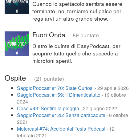
Quando lo spettacolo sembra essere
terminato, noi torniamo sul palco per
regalarvi un altro grande show.
Fuori Onda
89 puntate
Dietro le quinte di EasyPodcast, per
scoprire tutto quello che succede a
microfoni spenti.
Ospite
(21 puntate)
SaggioPodcast #170: Siate Curiosi
·
29 aprile 2026
SaggioPodcast #159: Il Dimenticatutto
·
19 ottobre
2024
Cose #43: Sentire la pioggia
·
27 giugno 2022
SaggioPodcast #125: Senza paracadute
·
6 ottobre
2021
Motorcast #74: Accidental Tesla Podcast
·
12
febbraio 2021