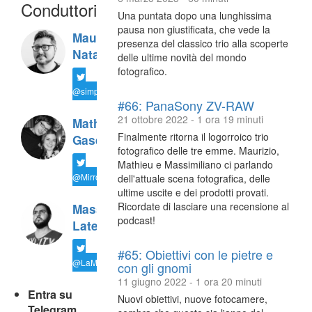
Conduttori
Una puntata dopo una lunghissima
pausa non giustificata, che vede la
Maurizio
presenza del classico trio alla scoperte
Natali
delle ultime novità del mondo
fotografico.
@simplemal
#66: PanaSony ZV-RAW
21 ottobre 2022 - 1 ora 19 minuti
Mathieu
Finalmente ritorna il logorroico trio
Gasquet
fotografico delle tre emme. Maurizio,
Mathieu e Massimiliano ci parlando
@MirrorLessons
dell'attuale scena fotografica, delle
ultime uscite e dei prodotti provati.
Ricordate di lasciare una recensione al
Massimiliano
podcast!
Latella
#65: Obiettivi con le pietre e
@LaMaxImages
con gli gnomi
11 giugno 2022 - 1 ora 20 minuti
Entra su
Nuovi obiettivi, nuove fotocamere,
Telegram