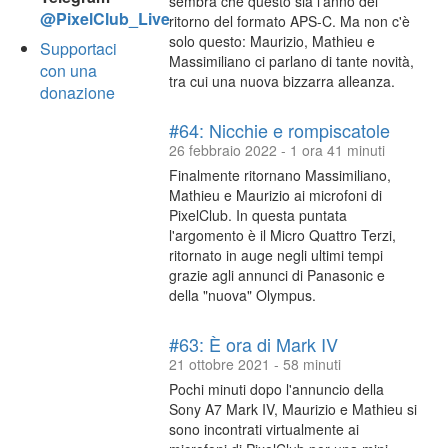
sembra che questo sia l'anno del
@PixelClub_Live
ritorno del formato APS-C. Ma non c'è
solo questo: Maurizio, Mathieu e
Supportaci
Massimiliano ci parlano di tante novità,
con una
tra cui una nuova bizzarra alleanza.
donazione
#64: Nicchie e rompiscatole
26 febbraio 2022 - 1 ora 41 minuti
Finalmente ritornano Massimiliano,
Mathieu e Maurizio ai microfoni di
PixelClub. In questa puntata
l'argomento è il Micro Quattro Terzi,
ritornato in auge negli ultimi tempi
grazie agli annunci di Panasonic e
della "nuova" Olympus.
#63: È ora di Mark IV
21 ottobre 2021 - 58 minuti
Pochi minuti dopo l'annuncio della
Sony A7 Mark IV, Maurizio e Mathieu si
sono incontrati virtualmente ai