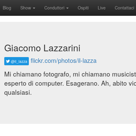
Blog
Show
Conduttori
Ospiti
Live
Contattaci
Giacomo Lazzarini
flickr.com/photos/il-lazza
@il_lazza
Mi chiamano fotografo, mi chiamano musicist
esperto di computer. Esagerano. Ah, abito vic
qualsiasi.