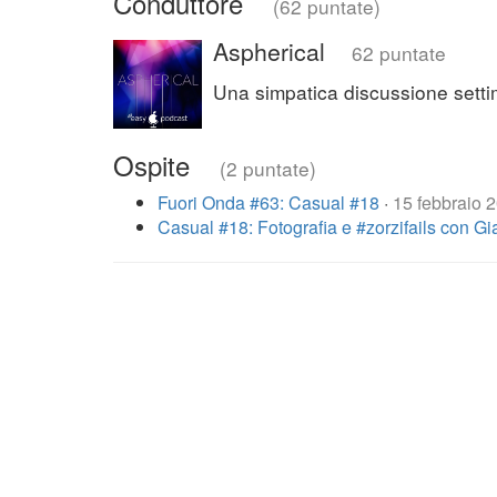
Conduttore
(62 puntate)
Aspherical
62 puntate
Una simpatica discussione settim
Ospite
(2 puntate)
Fuori Onda #63: Casual #18
·
15 febbraio 
Casual #18: Fotografia e #zorzifails con G