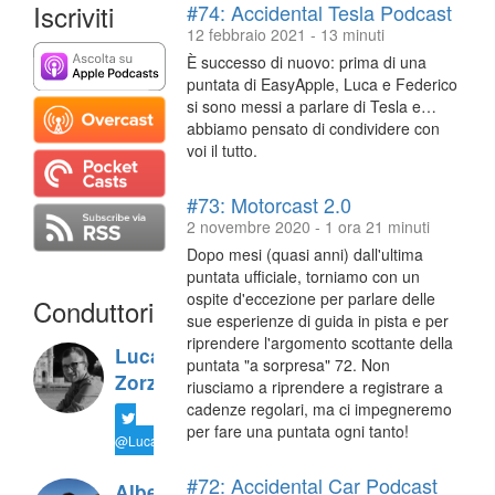
Iscriviti
#74: Accidental Tesla Podcast
12 febbraio 2021 - 13 minuti
È successo di nuovo: prima di una
puntata di EasyApple, Luca e Federico
si sono messi a parlare di Tesla e…
abbiamo pensato di condividere con
voi il tutto.
#73: Motorcast 2.0
2 novembre 2020 - 1 ora 21 minuti
Dopo mesi (quasi anni) dall'ultima
puntata ufficiale, torniamo con un
ospite d'eccezione per parlare delle
Conduttori
sue esperienze di guida in pista e per
riprendere l'argomento scottante della
Luca
puntata "a sorpresa" 72. Non
Zorzi
riusciamo a riprendere a registrare a
cadenze regolari, ma ci impegneremo
per fare una puntata ogni tanto!
@LucaTNT
#72: Accidental Car Podcast
Alberto