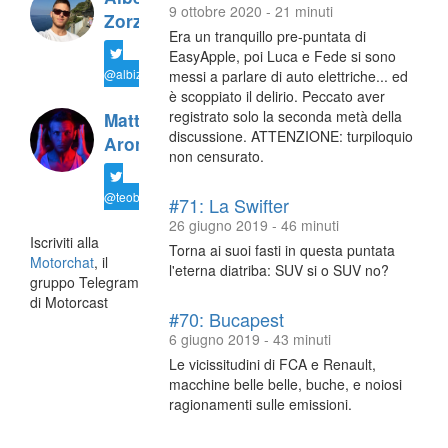
9 ottobre 2020 - 21 minuti
Zorzi
Era un tranquillo pre-puntata di
EasyApple, poi Luca e Fede si sono
@albiz94
messi a parlare di auto elettriche... ed
è scoppiato il delirio. Peccato aver
registrato solo la seconda metà della
Matteo
discussione. ATTENZIONE: turpiloquio
Arone
non censurato.
@teobiondo91
#71: La Swifter
26 giugno 2019 - 46 minuti
Iscriviti alla
Torna ai suoi fasti in questa puntata
Motorchat
, il
l'eterna diatriba: SUV si o SUV no?
gruppo Telegram
di Motorcast
#70: Bucapest
6 giugno 2019 - 43 minuti
Le vicissitudini di FCA e Renault,
macchine belle belle, buche, e noiosi
ragionamenti sulle emissioni.