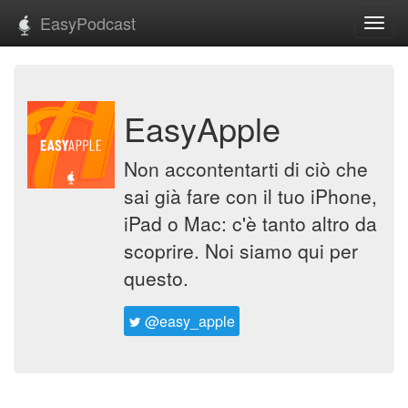
EasyPodcast
Toggl
navig
EasyApple
Non accontentarti di ciò che
sai già fare con il tuo iPhone,
iPad o Mac: c'è tanto altro da
scoprire. Noi siamo qui per
questo.
@easy_apple