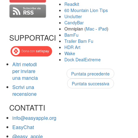
Readkit
60 Mountain Lion Tips
Unclutter
CandyBar
Omniplan (
Mac
-
iPad
)
BamFu
SUPPORTACI
Trailer Bam Fu
HDR Art
Wake
Dock DealExtreme
Altri metodi
per inviare
Puntata precedente
una mancia
Puntata successiva
Scrivi una
recensione
CONTATTI
info@easyapple.org
EasyChat
@easy_apple