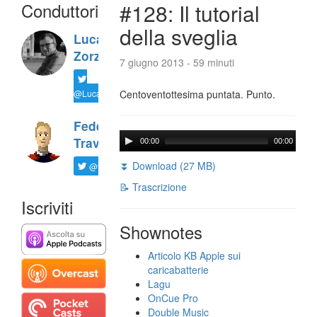
Conduttori
#128: Il tutorial
della sveglia
Luca
Zorzi
7 giugno 2013 - 59 minuti
@LucaTNT
Centoventottesima puntata. Punto.
Federico
Travaini
00:00
00:00
⏬ Download (27 MB)
@ftrava
📝 Trascrizione
Iscriviti
Shownotes
Articolo KB Apple sui
caricabatterie
Lagu
OnCue Pro
Double Music