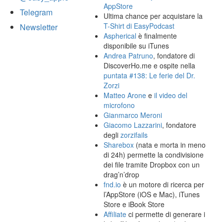
AppStore
Telegram
Ultima chance per acquistare la
T-Shirt di EasyPodcast
Newsletter
Aspherical
è finalmente
disponibile su iTunes
Andrea Patruno
, fondatore di
DiscoverHo.me e ospite nella
puntata #138: Le ferie del Dr.
Zorzi
Matteo Arone
e
il video del
microfono
Gianmarco Meroni
Giacomo Lazzarini
, fondatore
degli
zorzifails
Sharebox
(nata e morta in meno
di 24h) permette la condivisione
dei file tramite Dropbox con un
drag’n’drop
fnd.io
è un motore di ricerca per
l’AppStore (iOS e Mac), iTunes
Store e iBook Store
Affiliate
ci permette di generare i