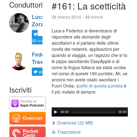
Conduttori
#161: La scetticità
Luca
28 marzo 2014 - 49 minuti
Zorzi
Luca e Federico si dimenticano di
rispondere alle domande degli
@LucaTNT
ascoltatori e vi parlano delle ultime
novità del network, applicazioni per
Federico
quando si viaggia, un ragazzo che si fa
Travaini
le pippe ascoltando EasyApple e di
come la lingua italiana sia stata uccisa
@ftrava
nel corso di queste 160 puntate. Ah, se
ancora non avete osato ascoltare i
Fuori Onda,
quello di questa puntata
è
Iscriviti
il più malato di sempre.
00:00
00:00
⏬ Download (22 MB)
📝 Trascrizione