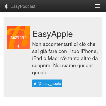
EasyPodcast
Toggl
navig
EasyApple
Non accontentarti di ciò che
sai già fare con il tuo iPhone,
iPad o Mac: c'è tanto altro da
scoprire. Noi siamo qui per
questo.
@easy_apple