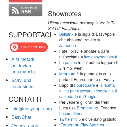
Shownotes
Ultima occasione per acquistare la T-
Shirt di EasyApple
SUPPORTACI
Bellatrix
è la sigla di EasyApple
che abbiamo trovato su
Jamendo
Fate i bravi e andate a dare
un’occhiata a
live.easypodcast.it
Altri metodi
La
pagina
in cui potete leggere il
per inviare
#PrimoTweet
una mancia
Metro #8
è la puntata in cui si
parla di Foursquare e di Eataly
Scrivi una
L’app di
Foursquare
e
la ricetta
recensione
di ifttt per tracciare i check-in sul
calendario di Google
CONTATTI
Per vedere gli orari dei treni
Luca usa
Prontotreno
, Federico
info@easyapple.org
Locomotimes
EasyChat
Twitterrific 5
è diventato gratuito
“Twitter” su Play Store vs
@easy_apple