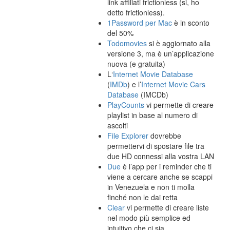
link affiliati frictionless (si, ho
detto frictionless).
1Password per Mac
è in sconto
del 50%
Todomovies
si è aggiornato alla
versione 3, ma è un’applicazione
nuova (e gratuita)
L‘
Internet Movie Database
(
IMDb
) e l’
Internet Movie Cars
Database
(IMCDb)
PlayCounts
vi permette di creare
playlist in base al numero di
ascolti
File Explorer
dovrebbe
permettervi di spostare file tra
due HD connessi alla vostra LAN
Due
è l’app per i reminder che ti
viene a cercare anche se scappi
in Venezuela e non ti molla
finché non le dai retta
Clear
vi permette di creare liste
nel modo più semplice ed
intuitivo che ci sia