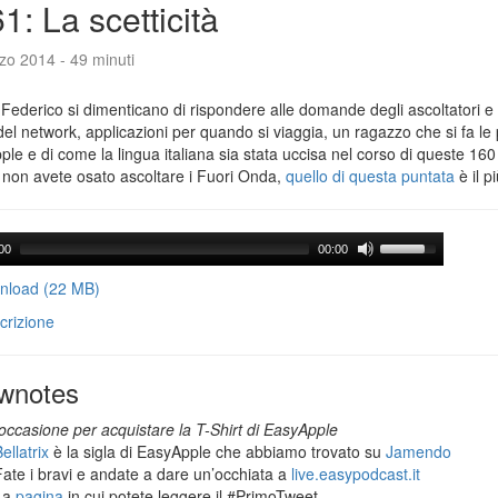
1: La scetticità
zo 2014 - 49 minuti
Federico si dimenticano di rispondere alle domande degli ascoltatori e 
del network, applicazioni per quando si viaggia, un ragazzo che si fa le
le e di come la lingua italiana sia stata uccisa nel corso di queste 160
 non avete osato ascoltare i Fuori Onda,
quello di questa puntata
è il p
00
00:00
load (22 MB)
crizione
wnotes
occasione per acquistare la T-Shirt di EasyApple
ellatrix
è la sigla di EasyApple che abbiamo trovato su
Jamendo
Fate i bravi e andate a dare un’occhiata a
live.easypodcast.it
La
pagina
in cui potete leggere il #PrimoTweet