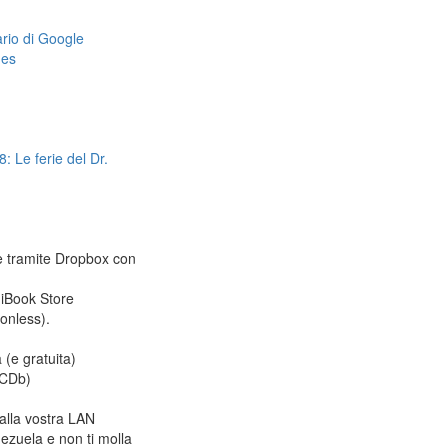
dario di Google
mes
: Le ferie del Dr.
le tramite Dropbox con
 iBook Store
ionless).
 (e gratuita)
CDb)
alla vostra LAN
ezuela e non ti molla