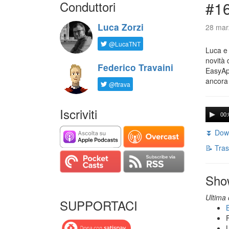
Conduttori
#16
Luca Zorzi
28 mar
@LucaTNT
Luca e 
novità 
Federico Travaini
EasyApp
ancora
@ftrava
Iscriviti
00:
⏬ Down
📝 Tras
Sho
Ultima 
SUPPORTACI
B