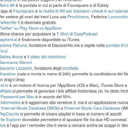
Metro #8
è la puntata in cui si parla di Foursquare e di Eataly
L’app di
Foursquare
e
la ricetta di ifttt per tracciare i check-in sul calen
Per vedere gli orari dei treni Luca usa
Prontotreno
, Federico
Locomoti
witterrific 5
è diventato gratuito
“Twitter” su Play Store vs AppStore
Ultima chance per acquistare la
T-Shirt di EasyPodcast
Aspherical
è finalmente disponibile su iTunes
Andrea Patruno
, fondatore di DiscoverHo.me e ospite nella
puntata #138
Zorzi
Matteo Arone
e
il video del microfono
Gianmarco Meroni
Giacomo Lazzarini
, fondatore degli
zorzifails
Sharebox
(nata e morta in meno di 24h) permette la condivisione dei fi
un drag’n’drop
nd.io
è un motore di ricerca per l’AppStore (iOS e Mac), iTunes Store e
ffiliate
ci permette di generare i link affiliati frictionless (si, ho detto frict
1Password per Mac
è in sconto del 50%
Todomovies
si è aggiornato alla versione 3, ma è un’applicazione nuova
‘
Internet Movie Database
(
IMDb
) e l’
Internet Movie Cars Database
(IM
PlayCounts
vi permette di creare playlist in base al numero di ascolti
File Explorer
dovrebbe permettervi di spostare file tra due HD connessi 
Due
è l’app per i reminder che ti viene a cercare anche se scappi in Ven