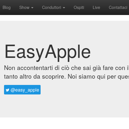
Blog
Show
Conduttori
Ospiti
Live
Contattaci
EasyApple
Non accontentarti di ciò che sai già fare con 
tanto altro da scoprire. Noi siamo qui per que
@easy_apple