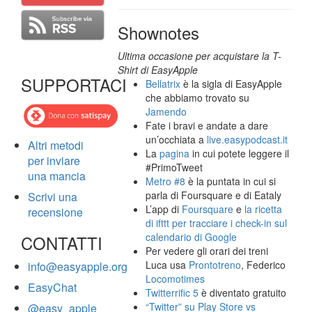
Shownotes
Ultima occasione per acquistare la T-
Shirt di EasyApple
SUPPORTACI
Bellatrix
è la sigla di EasyApple
che abbiamo trovato su
Jamendo
Fate i bravi e andate a dare
un’occhiata a
live.easypodcast.it
Altri metodi
La
pagina
in cui potete leggere il
per inviare
#PrimoTweet
una mancia
Metro #8
è la puntata in cui si
parla di Foursquare e di Eataly
Scrivi una
L’app di
Foursquare
e
la ricetta
recensione
di ifttt per tracciare i check-in sul
calendario di Google
CONTATTI
Per vedere gli orari dei treni
Luca usa
Prontotreno
, Federico
info@easyapple.org
Locomotimes
EasyChat
Twitterrific 5
è diventato gratuito
“Twitter” su Play Store vs
@easy_apple