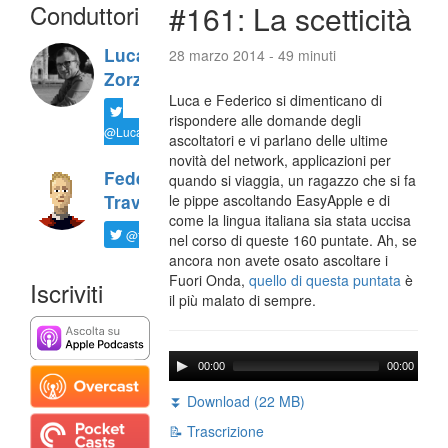
Conduttori
#161: La scetticità
Luca
28 marzo 2014 - 49 minuti
Zorzi
Luca e Federico si dimenticano di
rispondere alle domande degli
@LucaTNT
ascoltatori e vi parlano delle ultime
novità del network, applicazioni per
Federico
quando si viaggia, un ragazzo che si fa
Travaini
le pippe ascoltando EasyApple e di
come la lingua italiana sia stata uccisa
@ftrava
nel corso di queste 160 puntate. Ah, se
ancora non avete osato ascoltare i
Fuori Onda,
quello di questa puntata
è
Iscriviti
il più malato di sempre.
00:00
00:00
⏬ Download (22 MB)
📝 Trascrizione