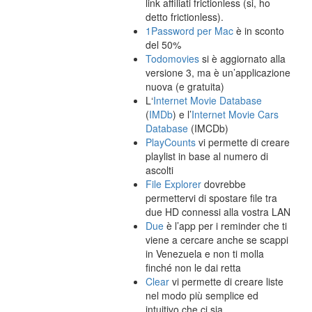
link affiliati frictionless (si, ho
detto frictionless).
1Password per Mac
è in sconto
del 50%
Todomovies
si è aggiornato alla
versione 3, ma è un’applicazione
nuova (e gratuita)
L‘
Internet Movie Database
(
IMDb
) e l’
Internet Movie Cars
Database
(IMCDb)
PlayCounts
vi permette di creare
playlist in base al numero di
ascolti
File Explorer
dovrebbe
permettervi di spostare file tra
due HD connessi alla vostra LAN
Due
è l’app per i reminder che ti
viene a cercare anche se scappi
in Venezuela e non ti molla
finché non le dai retta
Clear
vi permette di creare liste
nel modo più semplice ed
intuitivo che ci sia