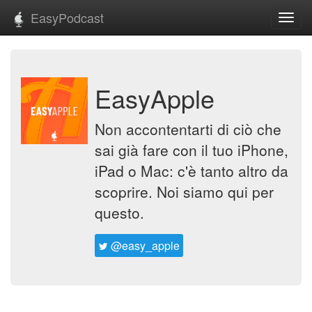
EasyPodcast
Toggl
navig
EasyApple
Non accontentarti di ciò che
sai già fare con il tuo iPhone,
iPad o Mac: c'è tanto altro da
scoprire. Noi siamo qui per
questo.
@easy_apple