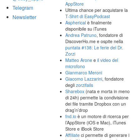
AppStore
Telegram
Ultima chance per acquistare la
T-Shirt di EasyPodcast
Newsletter
Aspherical
è finalmente
disponibile su iTunes
Andrea Patruno
, fondatore di
DiscoverHo.me e ospite nella
puntata #138: Le ferie del Dr.
Zorzi
Matteo Arone
e
il video del
microfono
Gianmarco Meroni
Giacomo Lazzarini
, fondatore
degli
zorzifails
Sharebox
(nata e morta in meno
di 24h) permette la condivisione
dei file tramite Dropbox con un
drag’n’drop
fnd.io
è un motore di ricerca per
l’AppStore (iOS e Mac), iTunes
Store e iBook Store
Affiliate
ci permette di generare i