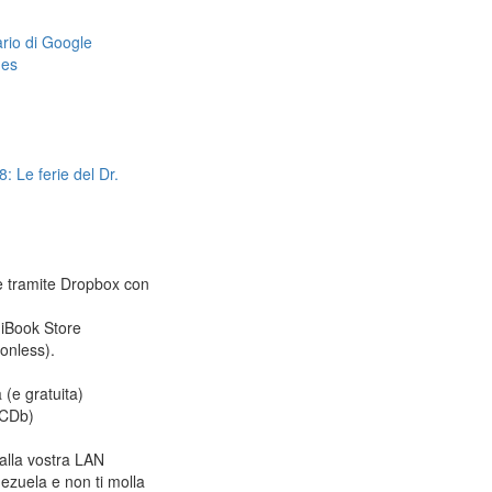
dario di Google
mes
: Le ferie del Dr.
le tramite Dropbox con
 iBook Store
ionless).
 (e gratuita)
CDb)
alla vostra LAN
ezuela e non ti molla