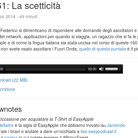
1: La scetticità
zo 2014 - 49 minuti
Federico si dimenticano di rispondere alle domande degli ascoltatori e 
del network, applicazioni per quando si viaggia, un ragazzo che si fa le
le e di come la lingua italiana sia stata uccisa nel corso di queste 160
 non avete osato ascoltare i Fuori Onda,
quello di questa puntata
è il p
00
00:00
load (22 MB)
crizione
wnotes
occasione per acquistare la T-Shirt di EasyApple
ellatrix
è la sigla di EasyApple che abbiamo trovato su
Jamendo
Fate i bravi e andate a dare un’occhiata a
live.easypodcast.it
La
pagina
in cui potete leggere il #PrimoTweet