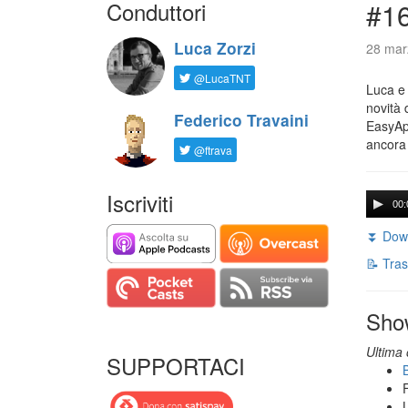
Conduttori
#16
Luca Zorzi
28 mar
@LucaTNT
Luca e 
novità 
Federico Travaini
EasyApp
ancora
@ftrava
Iscriviti
00:
⏬ Down
📝 Tras
Sho
Ultima 
SUPPORTACI
B