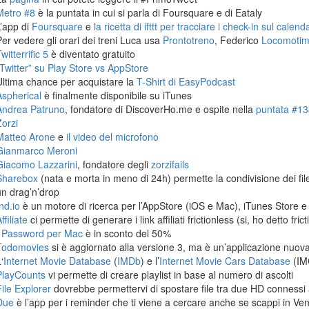
Metro #8
è la puntata in cui si parla di Foursquare e di Eataly
L’app di
Foursquare
e
la ricetta di ifttt per tracciare i check-in sul calen
Per vedere gli orari dei treni Luca usa
Prontotreno
, Federico
Locomoti
witterrific 5
è diventato gratuito
“Twitter” su Play Store vs AppStore
Ultima chance per acquistare la
T-Shirt di EasyPodcast
Aspherical
è finalmente disponibile su iTunes
Andrea Patruno
, fondatore di DiscoverHo.me e ospite nella
puntata #138
Zorzi
Matteo Arone
e
il video del microfono
Gianmarco Meroni
Giacomo Lazzarini
, fondatore degli
zorzifails
Sharebox
(nata e morta in meno di 24h) permette la condivisione dei fi
un drag’n’drop
nd.io
è un motore di ricerca per l’AppStore (iOS e Mac), iTunes Store e
ffiliate
ci permette di generare i link affiliati frictionless (si, ho detto frict
1Password per Mac
è in sconto del 50%
Todomovies
si è aggiornato alla versione 3, ma è un’applicazione nuova
‘
Internet Movie Database
(
IMDb
) e l’
Internet Movie Cars Database
(IM
PlayCounts
vi permette di creare playlist in base al numero di ascolti
File Explorer
dovrebbe permettervi di spostare file tra due HD connessi 
Due
è l’app per i reminder che ti viene a cercare anche se scappi in Ven