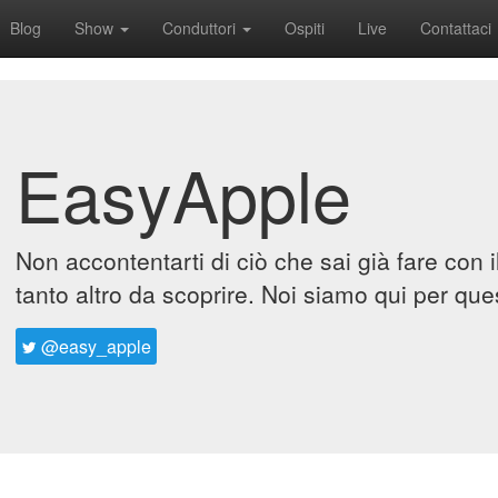
Blog
Show
Conduttori
Ospiti
Live
Contattaci
EasyApple
Non accontentarti di ciò che sai già fare con 
tanto altro da scoprire. Noi siamo qui per que
@easy_apple