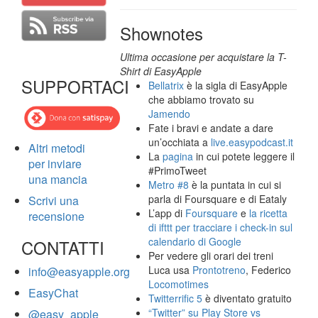
Shownotes
Ultima occasione per acquistare la T-
Shirt di EasyApple
SUPPORTACI
Bellatrix
è la sigla di EasyApple
che abbiamo trovato su
Jamendo
Fate i bravi e andate a dare
un’occhiata a
live.easypodcast.it
Altri metodi
La
pagina
in cui potete leggere il
per inviare
#PrimoTweet
una mancia
Metro #8
è la puntata in cui si
parla di Foursquare e di Eataly
Scrivi una
L’app di
Foursquare
e
la ricetta
recensione
di ifttt per tracciare i check-in sul
calendario di Google
CONTATTI
Per vedere gli orari dei treni
Luca usa
Prontotreno
, Federico
info@easyapple.org
Locomotimes
EasyChat
Twitterrific 5
è diventato gratuito
“Twitter” su Play Store vs
@easy_apple