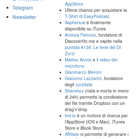
AppStore
Telegram
Ultima chance per acquistare la
T-Shirt di EasyPodcast
Newsletter
Aspherical
è finalmente
disponibile su iTunes
Andrea Patruno
, fondatore di
DiscoverHo.me e ospite nella
puntata #138: Le ferie del Dr.
Zorzi
Matteo Arone
e
il video del
microfono
Gianmarco Meroni
Giacomo Lazzarini
, fondatore
degli
zorzifails
Sharebox
(nata e morta in meno
di 24h) permette la condivisione
dei file tramite Dropbox con un
drag’n’drop
fnd.io
è un motore di ricerca per
l’AppStore (iOS e Mac), iTunes
Store e iBook Store
Affiliate
ci permette di generare i