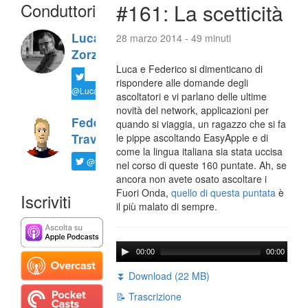
Conduttori
#161: La scetticità
Luca
28 marzo 2014 - 49 minuti
Zorzi
Luca e Federico si dimenticano di
rispondere alle domande degli
@LucaTNT
ascoltatori e vi parlano delle ultime
novità del network, applicazioni per
Federico
quando si viaggia, un ragazzo che si fa
Travaini
le pippe ascoltando EasyApple e di
come la lingua italiana sia stata uccisa
@ftrava
nel corso di queste 160 puntate. Ah, se
ancora non avete osato ascoltare i
Fuori Onda,
quello di questa puntata
è
Iscriviti
il più malato di sempre.
00:00
00:00
⏬ Download (22 MB)
📝 Trascrizione