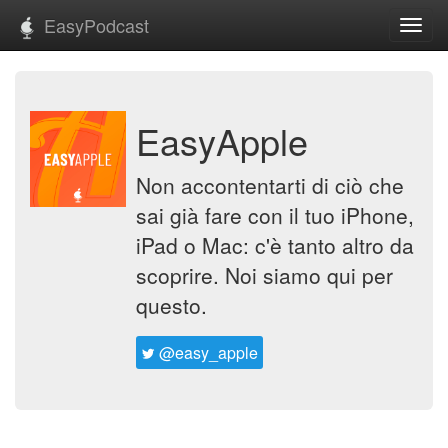
EasyPodcast
Toggl
navig
EasyApple
Non accontentarti di ciò che
sai già fare con il tuo iPhone,
iPad o Mac: c'è tanto altro da
scoprire. Noi siamo qui per
questo.
@easy_apple