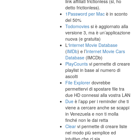
link affiliati frictionless (si, ho
detto frictionless).
1Password per Mac
è in sconto
del 50%
Todomovies
si è aggiornato alla
versione 3, ma è un’applicazione
nuova (e gratuita)
L‘
Internet Movie Database
(
IMDb
) e l’
Internet Movie Cars
Database
(IMCDb)
PlayCounts
vi permette di creare
playlist in base al numero di
ascolti
File Explorer
dovrebbe
permettervi di spostare file tra
due HD connessi alla vostra LAN
Due
è l’app per i reminder che ti
viene a cercare anche se scappi
in Venezuela e non ti molla
finché non le dai retta
Clear
vi permette di creare liste
nel modo più semplice ed
intuitivo che ci sia