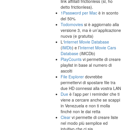
link affiliati frictionless (si, ho
detto frictionless).
1Password per Mac
è in sconto
del 50%
Todomovies
si è aggiornato alla
versione 3, ma è un’applicazione
nuova (e gratuita)
L‘
Internet Movie Database
(
IMDb
) e l’
Internet Movie Cars
Database
(IMCDb)
PlayCounts
vi permette di creare
playlist in base al numero di
ascolti
File Explorer
dovrebbe
permettervi di spostare file tra
due HD connessi alla vostra LAN
Due
è l’app per i reminder che ti
viene a cercare anche se scappi
in Venezuela e non ti molla
finché non le dai retta
Clear
vi permette di creare liste
nel modo più semplice ed
intuitivo che ci sia