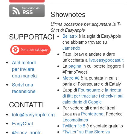
Shownotes
Ultima occasione per acquistare la T-
Shirt di EasyApple
SUPPORTACI
Bellatrix
è la sigla di EasyApple
che abbiamo trovato su
Jamendo
Fate i bravi e andate a dare
un’occhiata a
live.easypodcast.it
Altri metodi
La
pagina
in cui potete leggere il
per inviare
#PrimoTweet
una mancia
Metro #8
è la puntata in cui si
parla di Foursquare e di Eataly
Scrivi una
L’app di
Foursquare
e
la ricetta
recensione
di ifttt per tracciare i check-in sul
calendario di Google
CONTATTI
Per vedere gli orari dei treni
Luca usa
Prontotreno
, Federico
info@easyapple.org
Locomotimes
EasyChat
Twitterrific 5
è diventato gratuito
“Twitter” su Play Store vs
@easy_apple