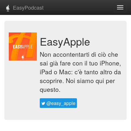
EasyPodcast
Toggl
navig
EasyApple
Non accontentarti di ciò che
sai già fare con il tuo iPhone,
iPad o Mac: c'è tanto altro da
scoprire. Noi siamo qui per
questo.
@easy_apple