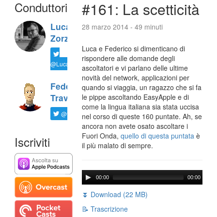
Conduttori
#161: La scetticità
Luca
28 marzo 2014 - 49 minuti
Zorzi
Luca e Federico si dimenticano di
rispondere alle domande degli
@LucaTNT
ascoltatori e vi parlano delle ultime
novità del network, applicazioni per
Federico
quando si viaggia, un ragazzo che si fa
Travaini
le pippe ascoltando EasyApple e di
come la lingua italiana sia stata uccisa
@ftrava
nel corso di queste 160 puntate. Ah, se
ancora non avete osato ascoltare i
Fuori Onda,
quello di questa puntata
è
Iscriviti
il più malato di sempre.
00:00
00:00
⏬ Download (22 MB)
📝 Trascrizione