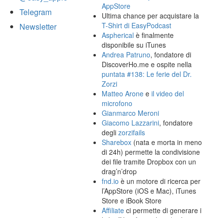
AppStore
Telegram
Ultima chance per acquistare la
T-Shirt di EasyPodcast
Newsletter
Aspherical
è finalmente
disponibile su iTunes
Andrea Patruno
, fondatore di
DiscoverHo.me e ospite nella
puntata #138: Le ferie del Dr.
Zorzi
Matteo Arone
e
il video del
microfono
Gianmarco Meroni
Giacomo Lazzarini
, fondatore
degli
zorzifails
Sharebox
(nata e morta in meno
di 24h) permette la condivisione
dei file tramite Dropbox con un
drag’n’drop
fnd.io
è un motore di ricerca per
l’AppStore (iOS e Mac), iTunes
Store e iBook Store
Affiliate
ci permette di generare i