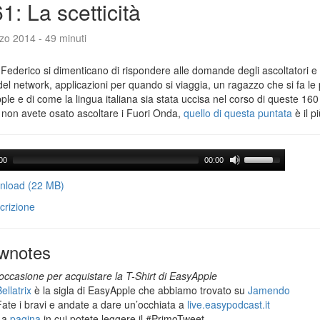
1: La scetticità
zo 2014 - 49 minuti
Federico si dimenticano di rispondere alle domande degli ascoltatori e 
del network, applicazioni per quando si viaggia, un ragazzo che si fa le
le e di come la lingua italiana sia stata uccisa nel corso di queste 160
 non avete osato ascoltare i Fuori Onda,
quello di questa puntata
è il p
00
00:00
load (22 MB)
crizione
wnotes
occasione per acquistare la T-Shirt di EasyApple
ellatrix
è la sigla di EasyApple che abbiamo trovato su
Jamendo
Fate i bravi e andate a dare un’occhiata a
live.easypodcast.it
La
pagina
in cui potete leggere il #PrimoTweet