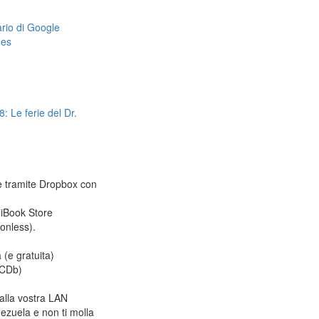
dario di Google
mes
: Le ferie del Dr.
le tramite Dropbox con
 iBook Store
ionless).
 (e gratuita)
CDb)
alla vostra LAN
ezuela e non ti molla