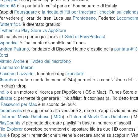
Metro #8
è la puntata in cui si parla di Foursquare e di Eataly
L’app di
Foursquare
e
la ricetta di ifttt per tracciare i check-in sul calen
Per vedere gli orari dei treni Luca usa
Prontotreno
, Federico
Locomoti
witterrific 5
è diventato gratuito
“Twitter” su Play Store vs AppStore
Ultima chance per acquistare la
T-Shirt di EasyPodcast
Aspherical
è finalmente disponibile su iTunes
Andrea Patruno
, fondatore di DiscoverHo.me e ospite nella
puntata #138
Zorzi
Matteo Arone
e
il video del microfono
Gianmarco Meroni
Giacomo Lazzarini
, fondatore degli
zorzifails
Sharebox
(nata e morta in meno di 24h) permette la condivisione dei fi
un drag’n’drop
nd.io
è un motore di ricerca per l’AppStore (iOS e Mac), iTunes Store e
ffiliate
ci permette di generare i link affiliati frictionless (si, ho detto frict
1Password per Mac
è in sconto del 50%
Todomovies
si è aggiornato alla versione 3, ma è un’applicazione nuova
‘
Internet Movie Database
(
IMDb
) e l’
Internet Movie Cars Database
(IM
PlayCounts
vi permette di creare playlist in base al numero di ascolti
File Explorer
dovrebbe permettervi di spostare file tra due HD connessi 
Due
è l’app per i reminder che ti viene a cercare anche se scappi in Ven