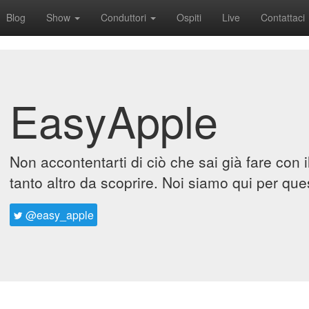
Blog
Show
Conduttori
Ospiti
Live
Contattaci
EasyApple
Non accontentarti di ciò che sai già fare con 
tanto altro da scoprire. Noi siamo qui per que
@easy_apple