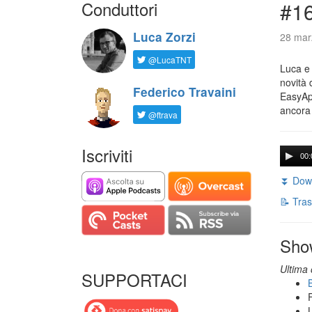
Conduttori
#16
Luca Zorzi
28 mar
@LucaTNT
Luca e 
novità 
Federico Travaini
EasyApp
ancora
@ftrava
Iscriviti
00:
⏬ Down
📝 Tras
Sho
Ultima 
SUPPORTACI
B