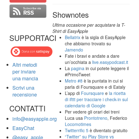
Shownotes
Ultima occasione per acquistare la T-
Shirt di EasyApple
SUPPORTACI
Bellatrix
è la sigla di EasyApple
che abbiamo trovato su
Jamendo
Fate i bravi e andate a dare
un’occhiata a
live.easypodcast.it
Altri metodi
La
pagina
in cui potete leggere il
per inviare
#PrimoTweet
una mancia
Metro #8
è la puntata in cui si
parla di Foursquare e di Eataly
Scrivi una
L’app di
Foursquare
e
la ricetta
recensione
di ifttt per tracciare i check-in sul
calendario di Google
CONTATTI
Per vedere gli orari dei treni
Luca usa
Prontotreno
, Federico
info@easyapple.org
Locomotimes
EasyChat
Twitterrific 5
è diventato gratuito
“Twitter” su Play Store vs
@easy_apple