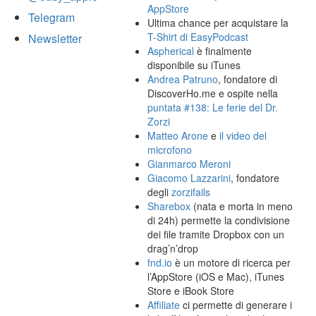
AppStore
Telegram
Ultima chance per acquistare la
T-Shirt di EasyPodcast
Newsletter
Aspherical
è finalmente
disponibile su iTunes
Andrea Patruno
, fondatore di
DiscoverHo.me e ospite nella
puntata #138: Le ferie del Dr.
Zorzi
Matteo Arone
e
il video del
microfono
Gianmarco Meroni
Giacomo Lazzarini
, fondatore
degli
zorzifails
Sharebox
(nata e morta in meno
di 24h) permette la condivisione
dei file tramite Dropbox con un
drag’n’drop
fnd.io
è un motore di ricerca per
l’AppStore (iOS e Mac), iTunes
Store e iBook Store
Affiliate
ci permette di generare i