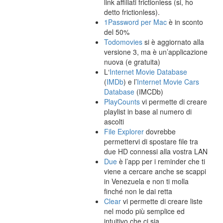
link affiliati frictionless (si, ho
detto frictionless).
1Password per Mac
è in sconto
del 50%
Todomovies
si è aggiornato alla
versione 3, ma è un’applicazione
nuova (e gratuita)
L‘
Internet Movie Database
(
IMDb
) e l’
Internet Movie Cars
Database
(IMCDb)
PlayCounts
vi permette di creare
playlist in base al numero di
ascolti
File Explorer
dovrebbe
permettervi di spostare file tra
due HD connessi alla vostra LAN
Due
è l’app per i reminder che ti
viene a cercare anche se scappi
in Venezuela e non ti molla
finché non le dai retta
Clear
vi permette di creare liste
nel modo più semplice ed
intuitivo che ci sia