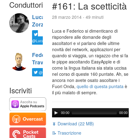
Conduttori
#161: La scetticità
Luca
28 marzo 2014 - 49 minuti
Zorzi
Luca e Federico si dimenticano di
rispondere alle domande degli
@LucaTNT
ascoltatori e vi parlano delle ultime
novità del network, applicazioni per
Federico
quando si viaggia, un ragazzo che si fa
Travaini
le pippe ascoltando EasyApple e di
come la lingua italiana sia stata uccisa
@ftrava
nel corso di queste 160 puntate. Ah, se
ancora non avete osato ascoltare i
Fuori Onda,
quello di questa puntata
è
Iscriviti
il più malato di sempre.
00:00
00:00
⏬ Download (22 MB)
📝 Trascrizione