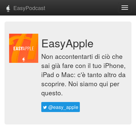
EasyPodcast
Toggl
navig
EasyApple
Non accontentarti di ciò che
sai già fare con il tuo iPhone,
iPad o Mac: c'è tanto altro da
scoprire. Noi siamo qui per
questo.
@easy_apple