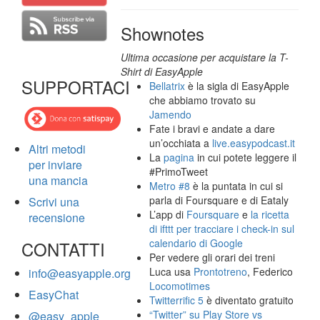
Shownotes
Ultima occasione per acquistare la T-
Shirt di EasyApple
SUPPORTACI
Bellatrix
è la sigla di EasyApple
che abbiamo trovato su
Jamendo
Fate i bravi e andate a dare
un’occhiata a
live.easypodcast.it
Altri metodi
La
pagina
in cui potete leggere il
per inviare
#PrimoTweet
una mancia
Metro #8
è la puntata in cui si
parla di Foursquare e di Eataly
Scrivi una
L’app di
Foursquare
e
la ricetta
recensione
di ifttt per tracciare i check-in sul
calendario di Google
CONTATTI
Per vedere gli orari dei treni
Luca usa
Prontotreno
, Federico
info@easyapple.org
Locomotimes
EasyChat
Twitterrific 5
è diventato gratuito
“Twitter” su Play Store vs
@easy_apple