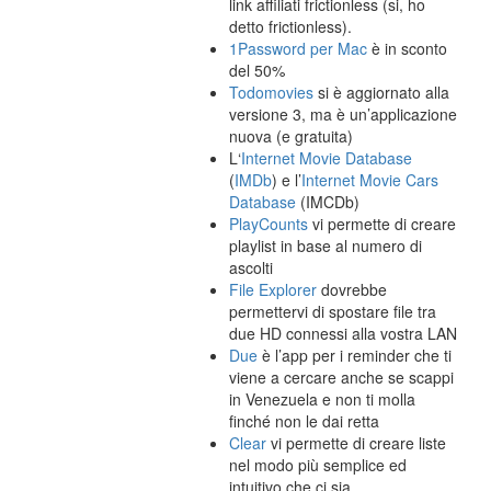
link affiliati frictionless (si, ho
detto frictionless).
1Password per Mac
è in sconto
del 50%
Todomovies
si è aggiornato alla
versione 3, ma è un’applicazione
nuova (e gratuita)
L‘
Internet Movie Database
(
IMDb
) e l’
Internet Movie Cars
Database
(IMCDb)
PlayCounts
vi permette di creare
playlist in base al numero di
ascolti
File Explorer
dovrebbe
permettervi di spostare file tra
due HD connessi alla vostra LAN
Due
è l’app per i reminder che ti
viene a cercare anche se scappi
in Venezuela e non ti molla
finché non le dai retta
Clear
vi permette di creare liste
nel modo più semplice ed
intuitivo che ci sia