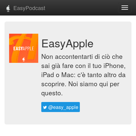
EasyPodcast
Toggl
navig
EasyApple
Non accontentarti di ciò che
sai già fare con il tuo iPhone,
iPad o Mac: c'è tanto altro da
scoprire. Noi siamo qui per
questo.
@easy_apple