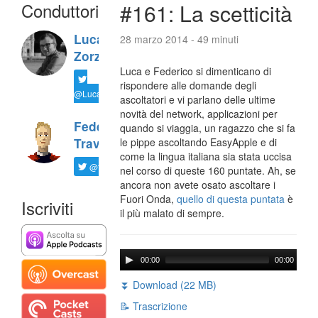
Conduttori
#161: La scetticità
Luca
28 marzo 2014 - 49 minuti
Zorzi
Luca e Federico si dimenticano di
rispondere alle domande degli
@LucaTNT
ascoltatori e vi parlano delle ultime
novità del network, applicazioni per
Federico
quando si viaggia, un ragazzo che si fa
Travaini
le pippe ascoltando EasyApple e di
come la lingua italiana sia stata uccisa
@ftrava
nel corso di queste 160 puntate. Ah, se
ancora non avete osato ascoltare i
Fuori Onda,
quello di questa puntata
è
Iscriviti
il più malato di sempre.
00:00
00:00
⏬ Download (22 MB)
📝 Trascrizione