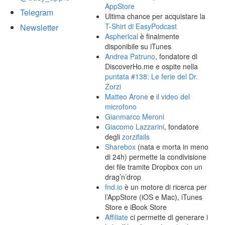
AppStore
Telegram
Ultima chance per acquistare la
T-Shirt di EasyPodcast
Newsletter
Aspherical
è finalmente
disponibile su iTunes
Andrea Patruno
, fondatore di
DiscoverHo.me e ospite nella
puntata #138: Le ferie del Dr.
Zorzi
Matteo Arone
e
il video del
microfono
Gianmarco Meroni
Giacomo Lazzarini
, fondatore
degli
zorzifails
Sharebox
(nata e morta in meno
di 24h) permette la condivisione
dei file tramite Dropbox con un
drag’n’drop
fnd.io
è un motore di ricerca per
l’AppStore (iOS e Mac), iTunes
Store e iBook Store
Affiliate
ci permette di generare i