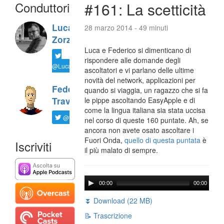
Conduttori
#161: La scetticità
Luca
28 marzo 2014 - 49 minuti
Zorzi
Luca e Federico si dimenticano di
rispondere alle domande degli
@LucaTNT
ascoltatori e vi parlano delle ultime
novità del network, applicazioni per
Federico
quando si viaggia, un ragazzo che si fa
Travaini
le pippe ascoltando EasyApple e di
come la lingua italiana sia stata uccisa
@ftrava
nel corso di queste 160 puntate. Ah, se
ancora non avete osato ascoltare i
Fuori Onda,
quello di questa puntata
è
Iscriviti
il più malato di sempre.
00:00
00:00
⏬ Download (22 MB)
📝 Trascrizione