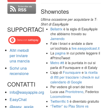
Shownotes
Ultima occasione per acquistare la T-
Shirt di EasyApple
SUPPORTACI
Bellatrix
è la sigla di EasyApple
che abbiamo trovato su
Jamendo
Fate i bravi e andate a dare
un’occhiata a
live.easypodcast.it
Altri metodi
La
pagina
in cui potete leggere il
per inviare
#PrimoTweet
una mancia
Metro #8
è la puntata in cui si
parla di Foursquare e di Eataly
Scrivi una
L’app di
Foursquare
e
la ricetta
recensione
di ifttt per tracciare i check-in sul
calendario di Google
CONTATTI
Per vedere gli orari dei treni
Luca usa
Prontotreno
, Federico
info@easyapple.org
Locomotimes
EasyChat
Twitterrific 5
è diventato gratuito
“Twitter” su Play Store vs
@easy_apple