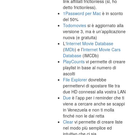
link affiliati frictionless (si, ho
detto frictionless).
1Password per Mac
è in sconto
del 50%
Todomovies
si è aggiornato alla
versione 3, ma è un’applicazione
nuova (e gratuita)
L‘
Internet Movie Database
(
IMDb
) e l’
Internet Movie Cars
Database
(IMCDb)
PlayCounts
vi permette di creare
playlist in base al numero di
ascolti
File Explorer
dovrebbe
permettervi di spostare file tra
due HD connessi alla vostra LAN
Due
è l’app per i reminder che ti
viene a cercare anche se scappi
in Venezuela e non ti molla
finché non le dai retta
Clear
vi permette di creare liste
nel modo più semplice ed
intuitivo che ci sia