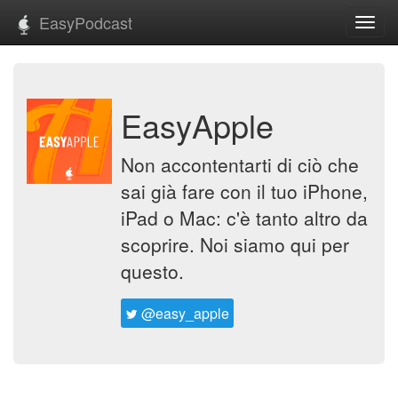
EasyPodcast
Toggl
navig
EasyApple
Non accontentarti di ciò che
sai già fare con il tuo iPhone,
iPad o Mac: c'è tanto altro da
scoprire. Noi siamo qui per
questo.
@easy_apple