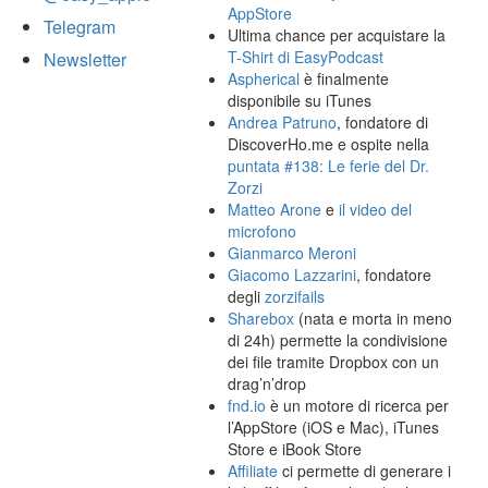
AppStore
Telegram
Ultima chance per acquistare la
T-Shirt di EasyPodcast
Newsletter
Aspherical
è finalmente
disponibile su iTunes
Andrea Patruno
, fondatore di
DiscoverHo.me e ospite nella
puntata #138: Le ferie del Dr.
Zorzi
Matteo Arone
e
il video del
microfono
Gianmarco Meroni
Giacomo Lazzarini
, fondatore
degli
zorzifails
Sharebox
(nata e morta in meno
di 24h) permette la condivisione
dei file tramite Dropbox con un
drag’n’drop
fnd.io
è un motore di ricerca per
l’AppStore (iOS e Mac), iTunes
Store e iBook Store
Affiliate
ci permette di generare i