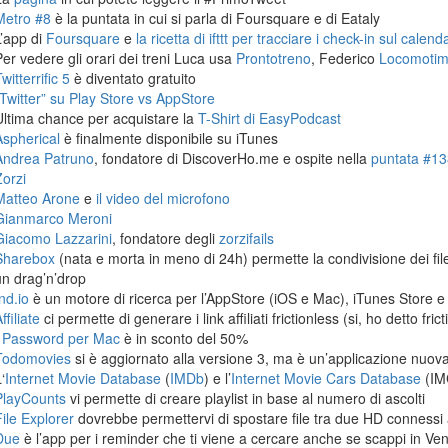
Metro #8
è la puntata in cui si parla di Foursquare e di Eataly
L’app di
Foursquare
e
la ricetta di ifttt per tracciare i check-in sul calen
Per vedere gli orari dei treni Luca usa
Prontotreno
, Federico
Locomoti
witterrific 5
è diventato gratuito
“Twitter” su Play Store vs AppStore
Ultima chance per acquistare la
T-Shirt di EasyPodcast
Aspherical
è finalmente disponibile su iTunes
Andrea Patruno
, fondatore di DiscoverHo.me e ospite nella
puntata #138
Zorzi
Matteo Arone
e
il video del microfono
Gianmarco Meroni
Giacomo Lazzarini
, fondatore degli
zorzifails
Sharebox
(nata e morta in meno di 24h) permette la condivisione dei fi
un drag’n’drop
nd.io
è un motore di ricerca per l’AppStore (iOS e Mac), iTunes Store e
ffiliate
ci permette di generare i link affiliati frictionless (si, ho detto frict
1Password per Mac
è in sconto del 50%
Todomovies
si è aggiornato alla versione 3, ma è un’applicazione nuova
‘
Internet Movie Database
(
IMDb
) e l’
Internet Movie Cars Database
(IM
PlayCounts
vi permette di creare playlist in base al numero di ascolti
File Explorer
dovrebbe permettervi di spostare file tra due HD connessi 
Due
è l’app per i reminder che ti viene a cercare anche se scappi in Ven