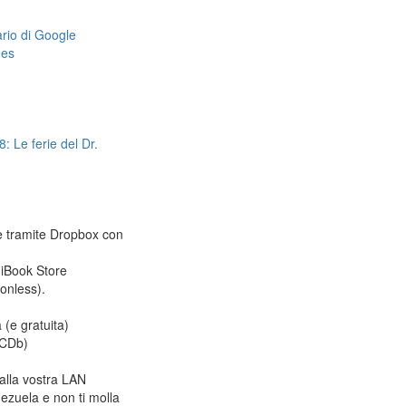
dario di Google
mes
: Le ferie del Dr.
le tramite Dropbox con
 iBook Store
ionless).
 (e gratuita)
CDb)
alla vostra LAN
ezuela e non ti molla