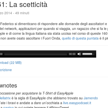
1: La scetticità
zo 2014 - 49 minuti
Federico si dimenticano di rispondere alle domande degli ascoltatori e 
del network, applicazioni per quando si viaggia, un ragazzo che si fa le
le e di come la lingua italiana sia stata uccisa nel corso di queste 160
 non avete osato ascoltare i Fuori Onda,
quello di questa puntata
è il p
00
00:00
load (22 MB)
crizione
wnotes
occasione per acquistare la T-Shirt di EasyApple
ellatrix
è la sigla di EasyApple che abbiamo trovato su
Jamendo
Fate i bravi e andate a dare un’occhiata a
live.easypodcast.it
La
pagina
in cui potete leggere il #PrimoTweet