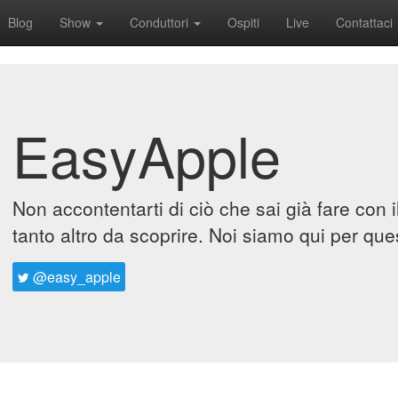
Blog
Show
Conduttori
Ospiti
Live
Contattaci
EasyApple
Non accontentarti di ciò che sai già fare con 
tanto altro da scoprire. Noi siamo qui per que
@easy_apple