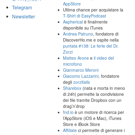
AppStore
Telegram
Ultima chance per acquistare la
T-Shirt di EasyPodcast
Newsletter
Aspherical
è finalmente
disponibile su iTunes
Andrea Patruno
, fondatore di
DiscoverHo.me e ospite nella
puntata #138: Le ferie del Dr.
Zorzi
Matteo Arone
e
il video del
microfono
Gianmarco Meroni
Giacomo Lazzarini
, fondatore
degli
zorzifails
Sharebox
(nata e morta in meno
di 24h) permette la condivisione
dei file tramite Dropbox con un
drag’n’drop
fnd.io
è un motore di ricerca per
l’AppStore (iOS e Mac), iTunes
Store e iBook Store
Affiliate
ci permette di generare i