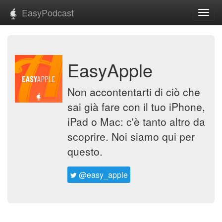
EasyPodcast
Toggl
navig
EasyApple
Non accontentarti di ciò che
sai già fare con il tuo iPhone,
iPad o Mac: c'è tanto altro da
scoprire. Noi siamo qui per
questo.
@easy_apple