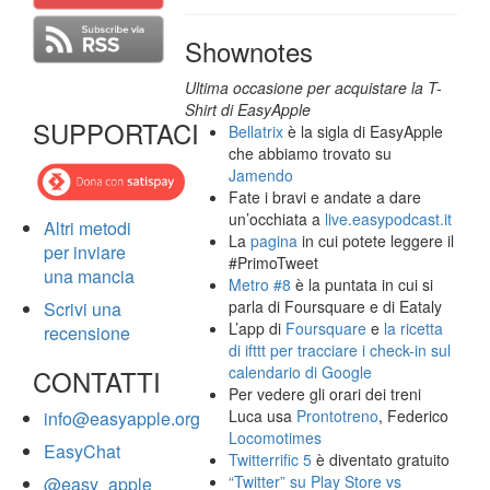
Shownotes
Ultima occasione per acquistare la T-
Shirt di EasyApple
SUPPORTACI
Bellatrix
è la sigla di EasyApple
che abbiamo trovato su
Jamendo
Fate i bravi e andate a dare
un’occhiata a
live.easypodcast.it
Altri metodi
La
pagina
in cui potete leggere il
per inviare
#PrimoTweet
una mancia
Metro #8
è la puntata in cui si
parla di Foursquare e di Eataly
Scrivi una
L’app di
Foursquare
e
la ricetta
recensione
di ifttt per tracciare i check-in sul
calendario di Google
CONTATTI
Per vedere gli orari dei treni
Luca usa
Prontotreno
, Federico
info@easyapple.org
Locomotimes
EasyChat
Twitterrific 5
è diventato gratuito
“Twitter” su Play Store vs
@easy_apple