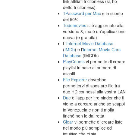
link affiliati frictionless (si, ho
detto frictionless).
1Password per Mac
è in sconto
del 50%
Todomovies
si è aggiornato alla
versione 3, ma è un’applicazione
nuova (e gratuita)
L‘
Internet Movie Database
(
IMDb
) e l’
Internet Movie Cars
Database
(IMCDb)
PlayCounts
vi permette di creare
playlist in base al numero di
ascolti
File Explorer
dovrebbe
permettervi di spostare file tra
due HD connessi alla vostra LAN
Due
è l’app per i reminder che ti
viene a cercare anche se scappi
in Venezuela e non ti molla
finché non le dai retta
Clear
vi permette di creare liste
nel modo più semplice ed
intuitivo che ci sia