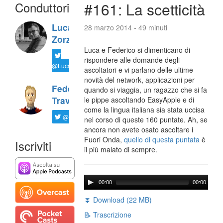
Conduttori
#161: La scetticità
Luca
28 marzo 2014 - 49 minuti
Zorzi
Luca e Federico si dimenticano di
rispondere alle domande degli
@LucaTNT
ascoltatori e vi parlano delle ultime
novità del network, applicazioni per
Federico
quando si viaggia, un ragazzo che si fa
Travaini
le pippe ascoltando EasyApple e di
come la lingua italiana sia stata uccisa
@ftrava
nel corso di queste 160 puntate. Ah, se
ancora non avete osato ascoltare i
Fuori Onda,
quello di questa puntata
è
Iscriviti
il più malato di sempre.
00:00
00:00
⏬ Download (22 MB)
📝 Trascrizione