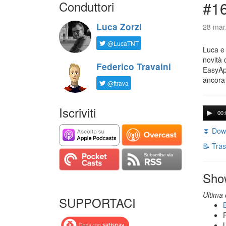
Conduttori
#16
Luca Zorzi
28 mar
@LucaTNT
Luca e 
novità 
Federico Travaini
EasyApp
ancora
@ftrava
Iscriviti
00:
⏬ Down
📝 Tras
Sho
Ultima 
SUPPORTACI
B