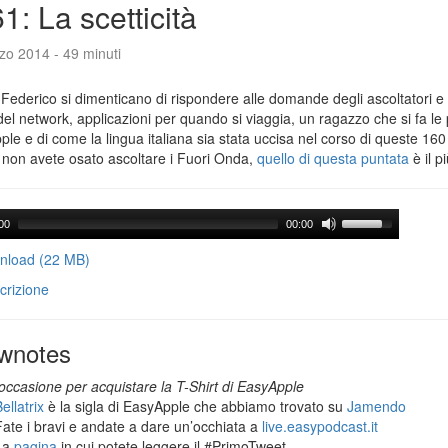
1: La scetticità
zo 2014 - 49 minuti
Federico si dimenticano di rispondere alle domande degli ascoltatori e 
del network, applicazioni per quando si viaggia, un ragazzo che si fa le
le e di come la lingua italiana sia stata uccisa nel corso di queste 160
 non avete osato ascoltare i Fuori Onda,
quello di questa puntata
è il p
00
00:00
load (22 MB)
crizione
wnotes
occasione per acquistare la T-Shirt di EasyApple
ellatrix
è la sigla di EasyApple che abbiamo trovato su
Jamendo
Fate i bravi e andate a dare un’occhiata a
live.easypodcast.it
La
pagina
in cui potete leggere il #PrimoTweet