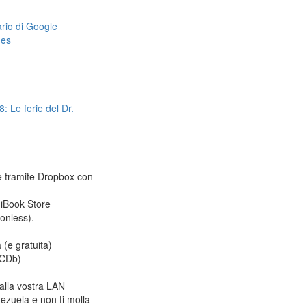
dario di Google
mes
: Le ferie del Dr.
le tramite Dropbox con
 iBook Store
ionless).
 (e gratuita)
CDb)
alla vostra LAN
ezuela e non ti molla