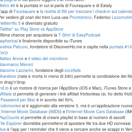
Metro #8
è la puntata in cui si parla di Foursquare e di Eataly
L’app di
Foursquare
e
la ricetta di ifttt per tracciare i check-in sul calen
Per vedere gli orari dei treni Luca usa
Prontotreno
, Federico
Locomoti
witterrific 5
è diventato gratuito
“Twitter” su Play Store vs AppStore
Ultima chance per acquistare la
T-Shirt di EasyPodcast
Aspherical
è finalmente disponibile su iTunes
Andrea Patruno
, fondatore di DiscoverHo.me e ospite nella
puntata #138
Zorzi
Matteo Arone
e
il video del microfono
Gianmarco Meroni
Giacomo Lazzarini
, fondatore degli
zorzifails
Sharebox
(nata e morta in meno di 24h) permette la condivisione dei fi
un drag’n’drop
nd.io
è un motore di ricerca per l’AppStore (iOS e Mac), iTunes Store e
ffiliate
ci permette di generare i link affiliati frictionless (si, ho detto frict
1Password per Mac
è in sconto del 50%
Todomovies
si è aggiornato alla versione 3, ma è un’applicazione nuova
‘
Internet Movie Database
(
IMDb
) e l’
Internet Movie Cars Database
(IM
PlayCounts
vi permette di creare playlist in base al numero di ascolti
File Explorer
dovrebbe permettervi di spostare file tra due HD connessi 
Due
è l’app per i reminder che ti viene a cercare anche se scappi in Ven