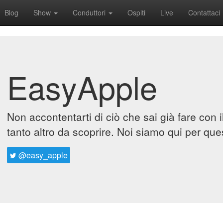
Blog
Show
Conduttori
Ospiti
Live
Contattaci
EasyApple
Non accontentarti di ciò che sai già fare con 
tanto altro da scoprire. Noi siamo qui per que
@easy_apple