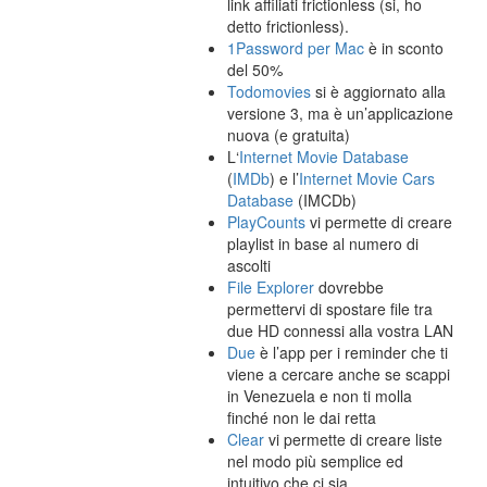
link affiliati frictionless (si, ho
detto frictionless).
1Password per Mac
è in sconto
del 50%
Todomovies
si è aggiornato alla
versione 3, ma è un’applicazione
nuova (e gratuita)
L‘
Internet Movie Database
(
IMDb
) e l’
Internet Movie Cars
Database
(IMCDb)
PlayCounts
vi permette di creare
playlist in base al numero di
ascolti
File Explorer
dovrebbe
permettervi di spostare file tra
due HD connessi alla vostra LAN
Due
è l’app per i reminder che ti
viene a cercare anche se scappi
in Venezuela e non ti molla
finché non le dai retta
Clear
vi permette di creare liste
nel modo più semplice ed
intuitivo che ci sia