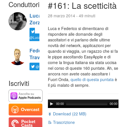
Conduttori
#161: La scetticità
Luca
28 marzo 2014 - 49 minuti
Zorzi
Luca e Federico si dimenticano di
rispondere alle domande degli
@LucaTNT
ascoltatori e vi parlano delle ultime
novità del network, applicazioni per
Federico
quando si viaggia, un ragazzo che si fa
Travaini
le pippe ascoltando EasyApple e di
come la lingua italiana sia stata uccisa
@ftrava
nel corso di queste 160 puntate. Ah, se
ancora non avete osato ascoltare i
Fuori Onda,
quello di questa puntata
è
Iscriviti
il più malato di sempre.
00:00
00:00
⏬ Download (22 MB)
📝 Trascrizione