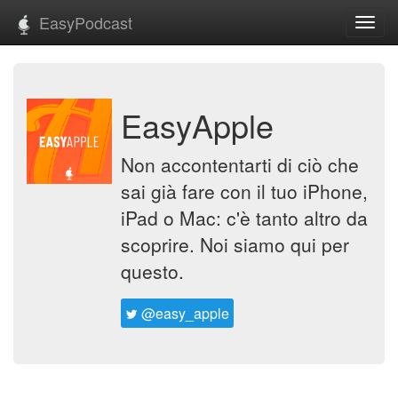
EasyPodcast
Toggl
navig
EasyApple
Non accontentarti di ciò che
sai già fare con il tuo iPhone,
iPad o Mac: c'è tanto altro da
scoprire. Noi siamo qui per
questo.
@easy_apple