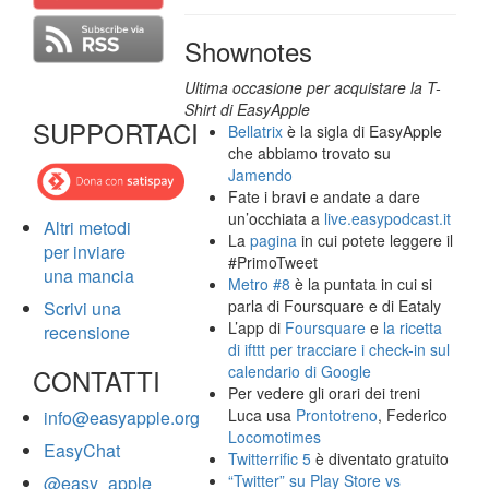
Shownotes
Ultima occasione per acquistare la T-
Shirt di EasyApple
SUPPORTACI
Bellatrix
è la sigla di EasyApple
che abbiamo trovato su
Jamendo
Fate i bravi e andate a dare
un’occhiata a
live.easypodcast.it
Altri metodi
La
pagina
in cui potete leggere il
per inviare
#PrimoTweet
una mancia
Metro #8
è la puntata in cui si
parla di Foursquare e di Eataly
Scrivi una
L’app di
Foursquare
e
la ricetta
recensione
di ifttt per tracciare i check-in sul
calendario di Google
CONTATTI
Per vedere gli orari dei treni
Luca usa
Prontotreno
, Federico
info@easyapple.org
Locomotimes
EasyChat
Twitterrific 5
è diventato gratuito
“Twitter” su Play Store vs
@easy_apple