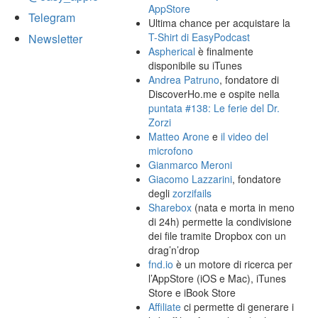
AppStore
Telegram
Ultima chance per acquistare la
T-Shirt di EasyPodcast
Newsletter
Aspherical
è finalmente
disponibile su iTunes
Andrea Patruno
, fondatore di
DiscoverHo.me e ospite nella
puntata #138: Le ferie del Dr.
Zorzi
Matteo Arone
e
il video del
microfono
Gianmarco Meroni
Giacomo Lazzarini
, fondatore
degli
zorzifails
Sharebox
(nata e morta in meno
di 24h) permette la condivisione
dei file tramite Dropbox con un
drag’n’drop
fnd.io
è un motore di ricerca per
l’AppStore (iOS e Mac), iTunes
Store e iBook Store
Affiliate
ci permette di generare i