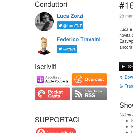
Conduttori
#16
Luca Zorzi
28 mar
@LucaTNT
Luca e 
novità 
Federico Travaini
EasyApp
ancora
@ftrava
Iscriviti
00:
⏬ Down
📝 Tras
Sho
Ultima 
SUPPORTACI
B