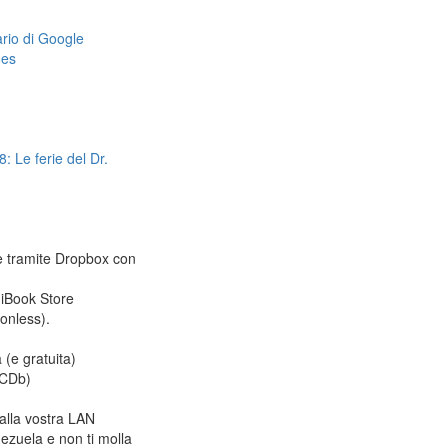
dario di Google
mes
: Le ferie del Dr.
le tramite Dropbox con
 iBook Store
ionless).
 (e gratuita)
CDb)
alla vostra LAN
ezuela e non ti molla