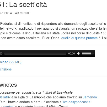
1: La scetticità
zo 2014 - 49 minuti
Federico si dimenticano di rispondere alle domande degli ascoltatori e 
del network, applicazioni per quando si viaggia, un ragazzo che si fa le
le e di come la lingua italiana sia stata uccisa nel corso di queste 160
 non avete osato ascoltare i Fuori Onda,
quello di questa puntata
è il p
00
00:00
load (22 MB)
crizione
wnotes
occasione per acquistare la T-Shirt di EasyApple
ellatrix
è la sigla di EasyApple che abbiamo trovato su
Jamendo
Fate i bravi e andate a dare un’occhiata a
live.easypodcast.it
La
pagina
in cui potete leggere il #PrimoTweet