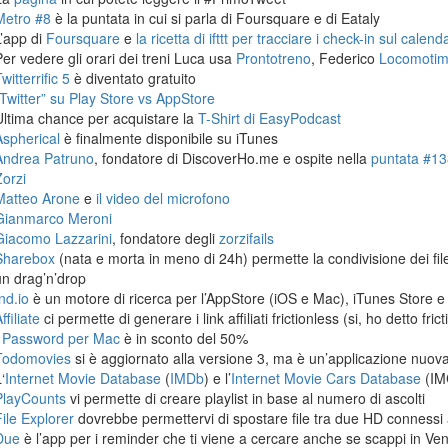
Metro #8
è la puntata in cui si parla di Foursquare e di Eataly
L’app di
Foursquare
e
la ricetta di ifttt per tracciare i check-in sul calen
Per vedere gli orari dei treni Luca usa
Prontotreno
, Federico
Locomoti
witterrific 5
è diventato gratuito
“Twitter” su Play Store vs AppStore
Ultima chance per acquistare la
T-Shirt di EasyPodcast
Aspherical
è finalmente disponibile su iTunes
Andrea Patruno
, fondatore di DiscoverHo.me e ospite nella
puntata #138
Zorzi
Matteo Arone
e
il video del microfono
Gianmarco Meroni
Giacomo Lazzarini
, fondatore degli
zorzifails
Sharebox
(nata e morta in meno di 24h) permette la condivisione dei fi
un drag’n’drop
nd.io
è un motore di ricerca per l’AppStore (iOS e Mac), iTunes Store e
ffiliate
ci permette di generare i link affiliati frictionless (si, ho detto frict
1Password per Mac
è in sconto del 50%
Todomovies
si è aggiornato alla versione 3, ma è un’applicazione nuova
‘
Internet Movie Database
(
IMDb
) e l’
Internet Movie Cars Database
(IM
PlayCounts
vi permette di creare playlist in base al numero di ascolti
File Explorer
dovrebbe permettervi di spostare file tra due HD connessi 
Due
è l’app per i reminder che ti viene a cercare anche se scappi in Ven