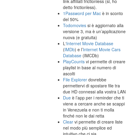
link affiliati frictionless (si, ho
detto frictionless).
1Password per Mac
è in sconto
del 50%
Todomovies
si è aggiornato alla
versione 3, ma è un’applicazione
nuova (e gratuita)
L‘
Internet Movie Database
(
IMDb
) e l’
Internet Movie Cars
Database
(IMCDb)
PlayCounts
vi permette di creare
playlist in base al numero di
ascolti
File Explorer
dovrebbe
permettervi di spostare file tra
due HD connessi alla vostra LAN
Due
è l’app per i reminder che ti
viene a cercare anche se scappi
in Venezuela e non ti molla
finché non le dai retta
Clear
vi permette di creare liste
nel modo più semplice ed
intuitivo che ci sia