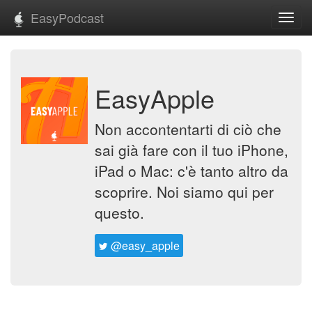
EasyPodcast
Toggl
navig
EasyApple
Non accontentarti di ciò che
sai già fare con il tuo iPhone,
iPad o Mac: c'è tanto altro da
scoprire. Noi siamo qui per
questo.
@easy_apple