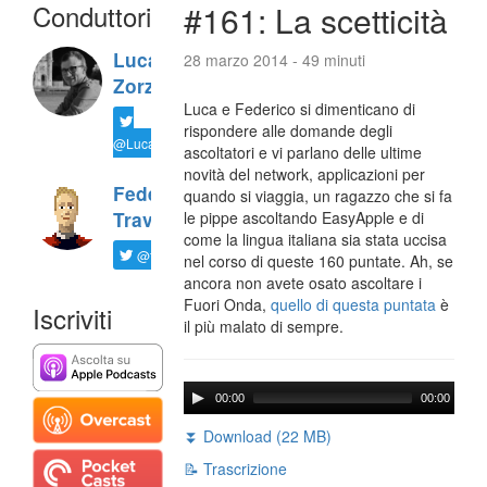
Conduttori
#161: La scetticità
Luca
28 marzo 2014 - 49 minuti
Zorzi
Luca e Federico si dimenticano di
rispondere alle domande degli
@LucaTNT
ascoltatori e vi parlano delle ultime
novità del network, applicazioni per
Federico
quando si viaggia, un ragazzo che si fa
Travaini
le pippe ascoltando EasyApple e di
come la lingua italiana sia stata uccisa
@ftrava
nel corso di queste 160 puntate. Ah, se
ancora non avete osato ascoltare i
Fuori Onda,
quello di questa puntata
è
Iscriviti
il più malato di sempre.
00:00
00:00
⏬ Download (22 MB)
📝 Trascrizione