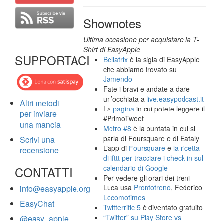
Shownotes
Ultima occasione per acquistare la T-
Shirt di EasyApple
SUPPORTACI
Bellatrix
è la sigla di EasyApple
che abbiamo trovato su
Jamendo
Fate i bravi e andate a dare
un’occhiata a
live.easypodcast.it
Altri metodi
La
pagina
in cui potete leggere il
per inviare
#PrimoTweet
una mancia
Metro #8
è la puntata in cui si
parla di Foursquare e di Eataly
Scrivi una
L’app di
Foursquare
e
la ricetta
recensione
di ifttt per tracciare i check-in sul
calendario di Google
CONTATTI
Per vedere gli orari dei treni
Luca usa
Prontotreno
, Federico
info@easyapple.org
Locomotimes
EasyChat
Twitterrific 5
è diventato gratuito
“Twitter” su Play Store vs
@easy_apple