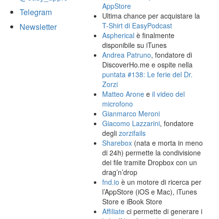
AppStore
Telegram
Ultima chance per acquistare la
T-Shirt di EasyPodcast
Newsletter
Aspherical
è finalmente
disponibile su iTunes
Andrea Patruno
, fondatore di
DiscoverHo.me e ospite nella
puntata #138: Le ferie del Dr.
Zorzi
Matteo Arone
e
il video del
microfono
Gianmarco Meroni
Giacomo Lazzarini
, fondatore
degli
zorzifails
Sharebox
(nata e morta in meno
di 24h) permette la condivisione
dei file tramite Dropbox con un
drag’n’drop
fnd.io
è un motore di ricerca per
l’AppStore (iOS e Mac), iTunes
Store e iBook Store
Affiliate
ci permette di generare i