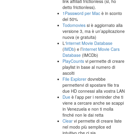
link affiliati frictionless (si, ho
detto frictionless).
1Password per Mac
è in sconto
del 50%
Todomovies
si è aggiornato alla
versione 3, ma è un’applicazione
nuova (e gratuita)
L‘
Internet Movie Database
(
IMDb
) e l’
Internet Movie Cars
Database
(IMCDb)
PlayCounts
vi permette di creare
playlist in base al numero di
ascolti
File Explorer
dovrebbe
permettervi di spostare file tra
due HD connessi alla vostra LAN
Due
è l’app per i reminder che ti
viene a cercare anche se scappi
in Venezuela e non ti molla
finché non le dai retta
Clear
vi permette di creare liste
nel modo più semplice ed
intuitivo che ci sia