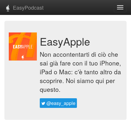
EasyPodcast
Toggl
navig
EasyApple
Non accontentarti di ciò che
sai già fare con il tuo iPhone,
iPad o Mac: c'è tanto altro da
scoprire. Noi siamo qui per
questo.
@easy_apple