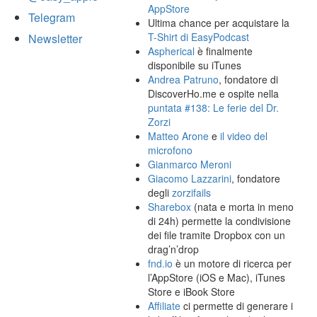
AppStore
Telegram
Ultima chance per acquistare la
T-Shirt di EasyPodcast
Newsletter
Aspherical
è finalmente
disponibile su iTunes
Andrea Patruno
, fondatore di
DiscoverHo.me e ospite nella
puntata #138: Le ferie del Dr.
Zorzi
Matteo Arone
e
il video del
microfono
Gianmarco Meroni
Giacomo Lazzarini
, fondatore
degli
zorzifails
Sharebox
(nata e morta in meno
di 24h) permette la condivisione
dei file tramite Dropbox con un
drag’n’drop
fnd.io
è un motore di ricerca per
l’AppStore (iOS e Mac), iTunes
Store e iBook Store
Affiliate
ci permette di generare i