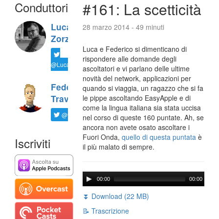
Conduttori
#161: La scetticità
Luca
28 marzo 2014 - 49 minuti
Zorzi
Luca e Federico si dimenticano di
rispondere alle domande degli
@LucaTNT
ascoltatori e vi parlano delle ultime
novità del network, applicazioni per
Federico
quando si viaggia, un ragazzo che si fa
Travaini
le pippe ascoltando EasyApple e di
come la lingua italiana sia stata uccisa
@ftrava
nel corso di queste 160 puntate. Ah, se
ancora non avete osato ascoltare i
Fuori Onda,
quello di questa puntata
è
Iscriviti
il più malato di sempre.
00:00
00:00
⏬ Download (22 MB)
📝 Trascrizione