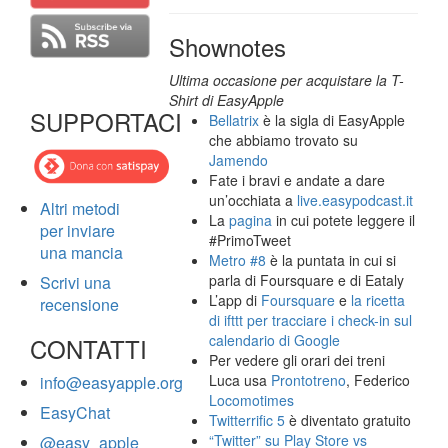
Shownotes
Ultima occasione per acquistare la T-
Shirt di EasyApple
SUPPORTACI
Bellatrix
è la sigla di EasyApple
che abbiamo trovato su
Jamendo
Fate i bravi e andate a dare
un’occhiata a
live.easypodcast.it
Altri metodi
La
pagina
in cui potete leggere il
per inviare
#PrimoTweet
una mancia
Metro #8
è la puntata in cui si
parla di Foursquare e di Eataly
Scrivi una
L’app di
Foursquare
e
la ricetta
recensione
di ifttt per tracciare i check-in sul
calendario di Google
CONTATTI
Per vedere gli orari dei treni
Luca usa
Prontotreno
, Federico
info@easyapple.org
Locomotimes
EasyChat
Twitterrific 5
è diventato gratuito
“Twitter” su Play Store vs
@easy_apple