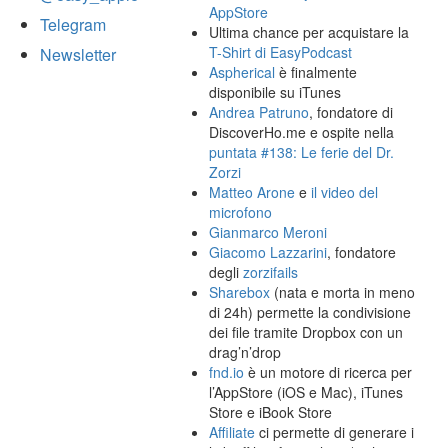
AppStore
Telegram
Ultima chance per acquistare la
T-Shirt di EasyPodcast
Newsletter
Aspherical
è finalmente
disponibile su iTunes
Andrea Patruno
, fondatore di
DiscoverHo.me e ospite nella
puntata #138: Le ferie del Dr.
Zorzi
Matteo Arone
e
il video del
microfono
Gianmarco Meroni
Giacomo Lazzarini
, fondatore
degli
zorzifails
Sharebox
(nata e morta in meno
di 24h) permette la condivisione
dei file tramite Dropbox con un
drag’n’drop
fnd.io
è un motore di ricerca per
l’AppStore (iOS e Mac), iTunes
Store e iBook Store
Affiliate
ci permette di generare i