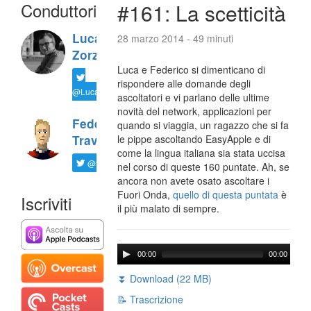
Conduttori
#161: La scetticità
Luca
28 marzo 2014 - 49 minuti
Zorzi
Luca e Federico si dimenticano di
rispondere alle domande degli
@LucaTNT
ascoltatori e vi parlano delle ultime
novità del network, applicazioni per
Federico
quando si viaggia, un ragazzo che si fa
Travaini
le pippe ascoltando EasyApple e di
come la lingua italiana sia stata uccisa
@ftrava
nel corso di queste 160 puntate. Ah, se
ancora non avete osato ascoltare i
Fuori Onda,
quello di questa puntata
è
Iscriviti
il più malato di sempre.
00:00
00:00
⏬ Download (22 MB)
📝 Trascrizione