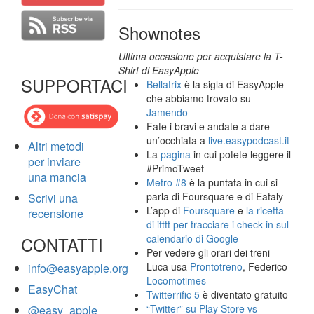
Shownotes
Ultima occasione per acquistare la T-
Shirt di EasyApple
SUPPORTACI
Bellatrix
è la sigla di EasyApple
che abbiamo trovato su
Jamendo
Fate i bravi e andate a dare
un’occhiata a
live.easypodcast.it
Altri metodi
La
pagina
in cui potete leggere il
per inviare
#PrimoTweet
una mancia
Metro #8
è la puntata in cui si
parla di Foursquare e di Eataly
Scrivi una
L’app di
Foursquare
e
la ricetta
recensione
di ifttt per tracciare i check-in sul
calendario di Google
CONTATTI
Per vedere gli orari dei treni
Luca usa
Prontotreno
, Federico
info@easyapple.org
Locomotimes
EasyChat
Twitterrific 5
è diventato gratuito
“Twitter” su Play Store vs
@easy_apple