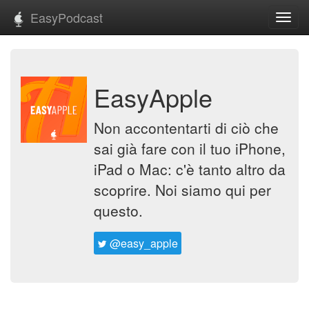
EasyPodcast
Toggl
navig
EasyApple
Non accontentarti di ciò che
sai già fare con il tuo iPhone,
iPad o Mac: c'è tanto altro da
scoprire. Noi siamo qui per
questo.
@easy_apple