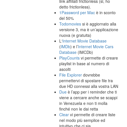
link affiliati frictionless (si, ho
detto frictionless).
1Password per Mac
è in sconto
del 50%
Todomovies
si è aggiornato alla
versione 3, ma è un’applicazione
nuova (e gratuita)
L‘
Internet Movie Database
(
IMDb
) e l’
Internet Movie Cars
Database
(IMCDb)
PlayCounts
vi permette di creare
playlist in base al numero di
ascolti
File Explorer
dovrebbe
permettervi di spostare file tra
due HD connessi alla vostra LAN
Due
è l’app per i reminder che ti
viene a cercare anche se scappi
in Venezuela e non ti molla
finché non le dai retta
Clear
vi permette di creare liste
nel modo più semplice ed
intuitivo che ci sia