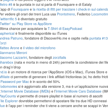
Metro #8
è la puntata in cui si parla di Foursquare e di Eataly
L’app di
Foursquare
e
la ricetta di ifttt per tracciare i check-in sul calen
Per vedere gli orari dei treni Luca usa
Prontotreno
, Federico
Locomoti
witterrific 5
è diventato gratuito
“Twitter” su Play Store vs AppStore
Ultima chance per acquistare la
T-Shirt di EasyPodcast
Aspherical
è finalmente disponibile su iTunes
Andrea Patruno
, fondatore di DiscoverHo.me e ospite nella
puntata #138
Zorzi
Matteo Arone
e
il video del microfono
Gianmarco Meroni
Giacomo Lazzarini
, fondatore degli
zorzifails
Sharebox
(nata e morta in meno di 24h) permette la condivisione dei fi
un drag’n’drop
nd.io
è un motore di ricerca per l’AppStore (iOS e Mac), iTunes Store e
ffiliate
ci permette di generare i link affiliati frictionless (si, ho detto frict
1Password per Mac
è in sconto del 50%
Todomovies
si è aggiornato alla versione 3, ma è un’applicazione nuova
‘
Internet Movie Database
(
IMDb
) e l’
Internet Movie Cars Database
(IM
PlayCounts
vi permette di creare playlist in base al numero di ascolti
File Explorer
dovrebbe permettervi di spostare file tra due HD connessi 
Due
è l’app per i reminder che ti viene a cercare anche se scappi in Ven