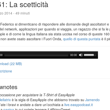
1: La scetticità
zo 2014 - 49 minuti
Federico si dimenticano di rispondere alle domande degli ascoltatori e 
del network, applicazioni per quando si viaggia, un ragazzo che si fa le
le e di come la lingua italiana sia stata uccisa nel corso di queste 160
 non avete osato ascoltare i Fuori Onda,
quello di questa puntata
è il p
00
00:00
load (22 MB)
crizione
wnotes
occasione per acquistare la T-Shirt di EasyApple
ellatrix
è la sigla di EasyApple che abbiamo trovato su
Jamendo
Fate i bravi e andate a dare un’occhiata a
live.easypodcast.it
La
pagina
in cui potete leggere il #PrimoTweet