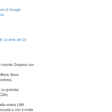
dario di Google
mes
: Le ferie del Dr.
le tramite Dropbox con
 iBook Store
ionless).
 (e gratuita)
CDb)
alla vostra LAN
ezuela e non ti molla