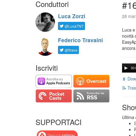
Conduttori
#16
Luca Zorzi
28 mar
@LucaTNT
Luca e 
novità 
Federico Travaini
EasyApp
ancora
@ftrava
Iscriviti
00:
⏬ Down
📝 Tras
Sho
Ultima 
SUPPORTACI
B