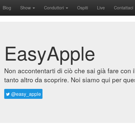
Blog
Show
Conduttori
Ospiti
Live
Contattaci
EasyApple
Non accontentarti di ciò che sai già fare con 
tanto altro da scoprire. Noi siamo qui per que
@easy_apple