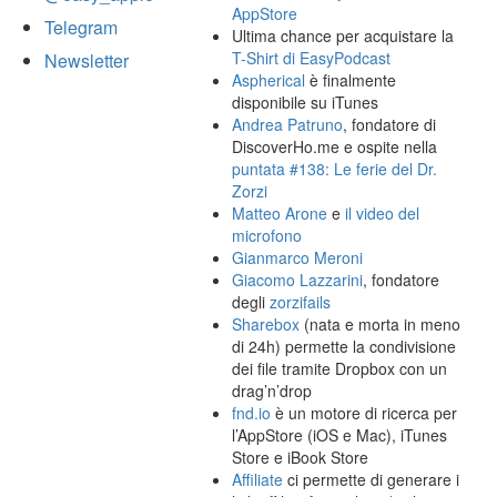
AppStore
Telegram
Ultima chance per acquistare la
T-Shirt di EasyPodcast
Newsletter
Aspherical
è finalmente
disponibile su iTunes
Andrea Patruno
, fondatore di
DiscoverHo.me e ospite nella
puntata #138: Le ferie del Dr.
Zorzi
Matteo Arone
e
il video del
microfono
Gianmarco Meroni
Giacomo Lazzarini
, fondatore
degli
zorzifails
Sharebox
(nata e morta in meno
di 24h) permette la condivisione
dei file tramite Dropbox con un
drag’n’drop
fnd.io
è un motore di ricerca per
l’AppStore (iOS e Mac), iTunes
Store e iBook Store
Affiliate
ci permette di generare i