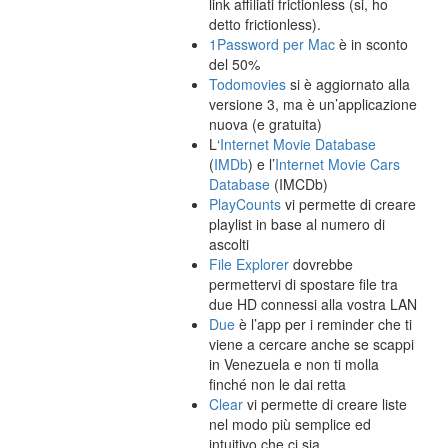
link affiliati frictionless (si, ho
detto frictionless).
1Password per Mac
è in sconto
del 50%
Todomovies
si è aggiornato alla
versione 3, ma è un’applicazione
nuova (e gratuita)
L‘
Internet Movie Database
(
IMDb
) e l’
Internet Movie Cars
Database
(IMCDb)
PlayCounts
vi permette di creare
playlist in base al numero di
ascolti
File Explorer
dovrebbe
permettervi di spostare file tra
due HD connessi alla vostra LAN
Due
è l’app per i reminder che ti
viene a cercare anche se scappi
in Venezuela e non ti molla
finché non le dai retta
Clear
vi permette di creare liste
nel modo più semplice ed
intuitivo che ci sia