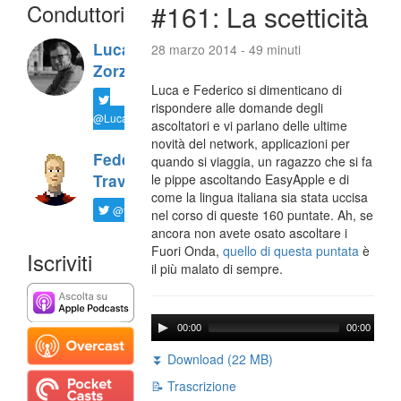
Conduttori
#161: La scetticità
Luca
28 marzo 2014 - 49 minuti
Zorzi
Luca e Federico si dimenticano di
rispondere alle domande degli
@LucaTNT
ascoltatori e vi parlano delle ultime
novità del network, applicazioni per
Federico
quando si viaggia, un ragazzo che si fa
Travaini
le pippe ascoltando EasyApple e di
come la lingua italiana sia stata uccisa
@ftrava
nel corso di queste 160 puntate. Ah, se
ancora non avete osato ascoltare i
Fuori Onda,
quello di questa puntata
è
Iscriviti
il più malato di sempre.
00:00
00:00
⏬ Download (22 MB)
📝 Trascrizione