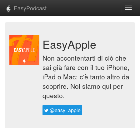
EasyPodcast
Toggl
navig
EasyApple
Non accontentarti di ciò che
sai già fare con il tuo iPhone,
iPad o Mac: c'è tanto altro da
scoprire. Noi siamo qui per
questo.
@easy_apple