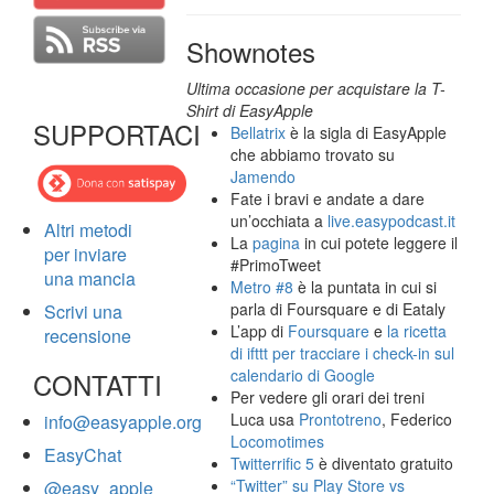
Shownotes
Ultima occasione per acquistare la T-
Shirt di EasyApple
SUPPORTACI
Bellatrix
è la sigla di EasyApple
che abbiamo trovato su
Jamendo
Fate i bravi e andate a dare
un’occhiata a
live.easypodcast.it
Altri metodi
La
pagina
in cui potete leggere il
per inviare
#PrimoTweet
una mancia
Metro #8
è la puntata in cui si
parla di Foursquare e di Eataly
Scrivi una
L’app di
Foursquare
e
la ricetta
recensione
di ifttt per tracciare i check-in sul
calendario di Google
CONTATTI
Per vedere gli orari dei treni
Luca usa
Prontotreno
, Federico
info@easyapple.org
Locomotimes
EasyChat
Twitterrific 5
è diventato gratuito
“Twitter” su Play Store vs
@easy_apple