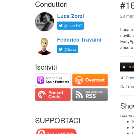
Conduttori
#16
Luca Zorzi
28 mar
@LucaTNT
Luca e 
novità 
Federico Travaini
EasyApp
ancora
@ftrava
Iscriviti
00:
⏬ Down
📝 Tras
Sho
Ultima 
SUPPORTACI
B