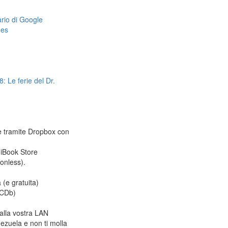
dario di Google
mes
: Le ferie del Dr.
le tramite Dropbox con
 iBook Store
ionless).
 (e gratuita)
CDb)
alla vostra LAN
ezuela e non ti molla