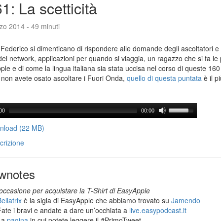
1: La scetticità
zo 2014 - 49 minuti
Federico si dimenticano di rispondere alle domande degli ascoltatori e 
del network, applicazioni per quando si viaggia, un ragazzo che si fa le
le e di come la lingua italiana sia stata uccisa nel corso di queste 160
 non avete osato ascoltare i Fuori Onda,
quello di questa puntata
è il p
00
00:00
load (22 MB)
crizione
wnotes
occasione per acquistare la T-Shirt di EasyApple
ellatrix
è la sigla di EasyApple che abbiamo trovato su
Jamendo
Fate i bravi e andate a dare un’occhiata a
live.easypodcast.it
La
pagina
in cui potete leggere il #PrimoTweet