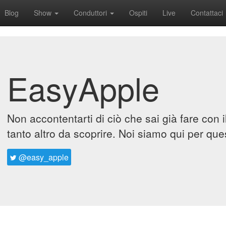
Blog
Show
Conduttori
Ospiti
Live
Contattaci
EasyApple
Non accontentarti di ciò che sai già fare con 
tanto altro da scoprire. Noi siamo qui per que
@easy_apple