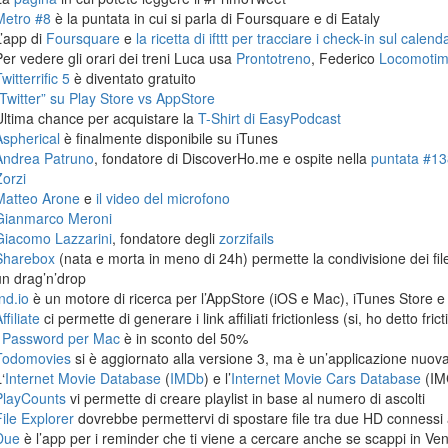
Metro #8
è la puntata in cui si parla di Foursquare e di Eataly
L’app di
Foursquare
e
la ricetta di ifttt per tracciare i check-in sul calen
Per vedere gli orari dei treni Luca usa
Prontotreno
, Federico
Locomoti
witterrific 5
è diventato gratuito
“Twitter” su Play Store vs AppStore
Ultima chance per acquistare la
T-Shirt di EasyPodcast
Aspherical
è finalmente disponibile su iTunes
Andrea Patruno
, fondatore di DiscoverHo.me e ospite nella
puntata #138
Zorzi
Matteo Arone
e
il video del microfono
Gianmarco Meroni
Giacomo Lazzarini
, fondatore degli
zorzifails
Sharebox
(nata e morta in meno di 24h) permette la condivisione dei fi
un drag’n’drop
nd.io
è un motore di ricerca per l’AppStore (iOS e Mac), iTunes Store e
ffiliate
ci permette di generare i link affiliati frictionless (si, ho detto frict
1Password per Mac
è in sconto del 50%
Todomovies
si è aggiornato alla versione 3, ma è un’applicazione nuova
‘
Internet Movie Database
(
IMDb
) e l’
Internet Movie Cars Database
(IM
PlayCounts
vi permette di creare playlist in base al numero di ascolti
File Explorer
dovrebbe permettervi di spostare file tra due HD connessi 
Due
è l’app per i reminder che ti viene a cercare anche se scappi in Ven