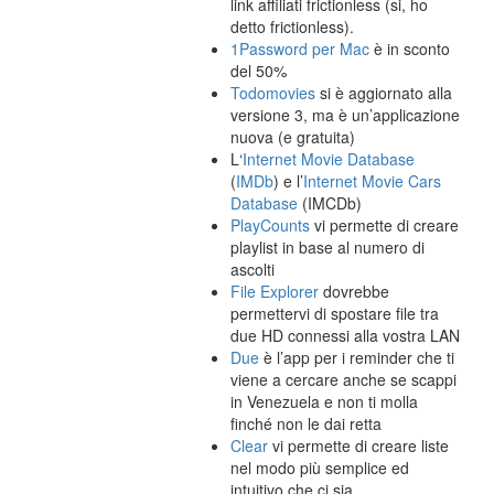
link affiliati frictionless (si, ho
detto frictionless).
1Password per Mac
è in sconto
del 50%
Todomovies
si è aggiornato alla
versione 3, ma è un’applicazione
nuova (e gratuita)
L‘
Internet Movie Database
(
IMDb
) e l’
Internet Movie Cars
Database
(IMCDb)
PlayCounts
vi permette di creare
playlist in base al numero di
ascolti
File Explorer
dovrebbe
permettervi di spostare file tra
due HD connessi alla vostra LAN
Due
è l’app per i reminder che ti
viene a cercare anche se scappi
in Venezuela e non ti molla
finché non le dai retta
Clear
vi permette di creare liste
nel modo più semplice ed
intuitivo che ci sia