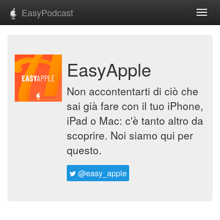
EasyPodcast
Toggl
navig
EasyApple
Non accontentarti di ciò che
sai già fare con il tuo iPhone,
iPad o Mac: c'è tanto altro da
scoprire. Noi siamo qui per
questo.
@easy_apple