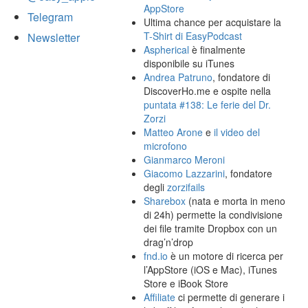
AppStore
Telegram
Ultima chance per acquistare la
T-Shirt di EasyPodcast
Newsletter
Aspherical
è finalmente
disponibile su iTunes
Andrea Patruno
, fondatore di
DiscoverHo.me e ospite nella
puntata #138: Le ferie del Dr.
Zorzi
Matteo Arone
e
il video del
microfono
Gianmarco Meroni
Giacomo Lazzarini
, fondatore
degli
zorzifails
Sharebox
(nata e morta in meno
di 24h) permette la condivisione
dei file tramite Dropbox con un
drag’n’drop
fnd.io
è un motore di ricerca per
l’AppStore (iOS e Mac), iTunes
Store e iBook Store
Affiliate
ci permette di generare i