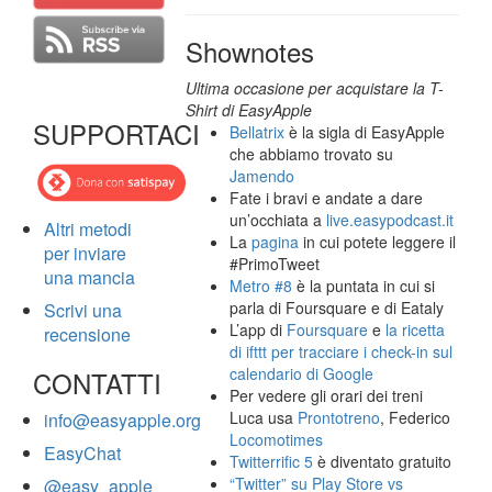
Shownotes
Ultima occasione per acquistare la T-
Shirt di EasyApple
SUPPORTACI
Bellatrix
è la sigla di EasyApple
che abbiamo trovato su
Jamendo
Fate i bravi e andate a dare
un’occhiata a
live.easypodcast.it
Altri metodi
La
pagina
in cui potete leggere il
per inviare
#PrimoTweet
una mancia
Metro #8
è la puntata in cui si
parla di Foursquare e di Eataly
Scrivi una
L’app di
Foursquare
e
la ricetta
recensione
di ifttt per tracciare i check-in sul
calendario di Google
CONTATTI
Per vedere gli orari dei treni
Luca usa
Prontotreno
, Federico
info@easyapple.org
Locomotimes
EasyChat
Twitterrific 5
è diventato gratuito
“Twitter” su Play Store vs
@easy_apple