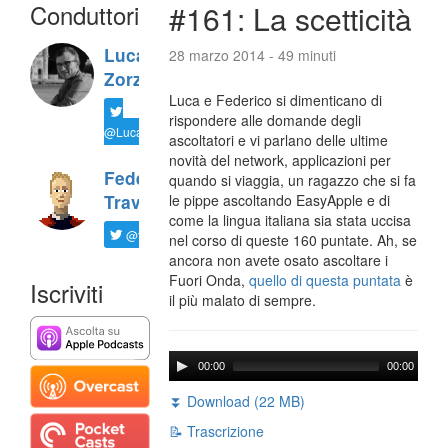
Conduttori
#161: La scetticità
Luca
28 marzo 2014 - 49 minuti
Zorzi
Luca e Federico si dimenticano di
rispondere alle domande degli
@LucaTNT
ascoltatori e vi parlano delle ultime
novità del network, applicazioni per
Federico
quando si viaggia, un ragazzo che si fa
Travaini
le pippe ascoltando EasyApple e di
come la lingua italiana sia stata uccisa
@ftrava
nel corso di queste 160 puntate. Ah, se
ancora non avete osato ascoltare i
Fuori Onda,
quello di questa puntata
è
Iscriviti
il più malato di sempre.
00:00
00:00
⏬ Download (22 MB)
📝 Trascrizione