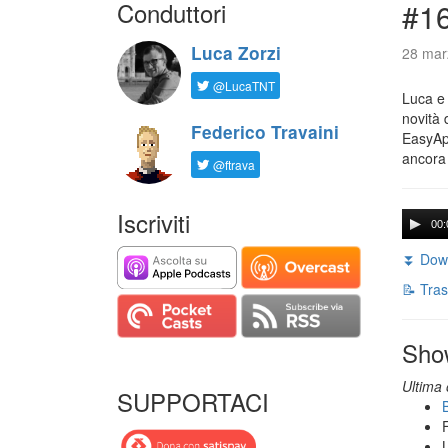
Conduttori
#16
Luca Zorzi
28 mar
@LucaTNT
Luca e 
novità 
Federico Travaini
EasyApp
ancora
@ftrava
Iscriviti
00:
⏬ Down
📝 Tras
Sho
Ultima 
SUPPORTACI
B