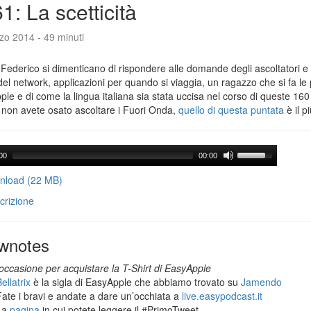
1: La scetticità
zo 2014 - 49 minuti
Federico si dimenticano di rispondere alle domande degli ascoltatori e 
del network, applicazioni per quando si viaggia, un ragazzo che si fa le
le e di come la lingua italiana sia stata uccisa nel corso di queste 160
 non avete osato ascoltare i Fuori Onda,
quello di questa puntata
è il p
00
00:00
load (22 MB)
crizione
wnotes
occasione per acquistare la T-Shirt di EasyApple
ellatrix
è la sigla di EasyApple che abbiamo trovato su
Jamendo
Fate i bravi e andate a dare un’occhiata a
live.easypodcast.it
La
pagina
in cui potete leggere il #PrimoTweet