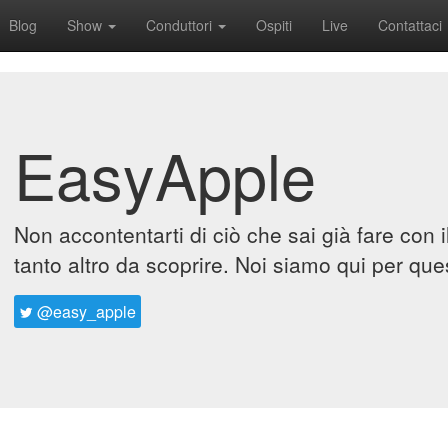
Blog
Show
Conduttori
Ospiti
Live
Contattaci
EasyApple
Non accontentarti di ciò che sai già fare con 
tanto altro da scoprire. Noi siamo qui per que
@easy_apple