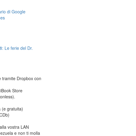
dario di Google
mes
: Le ferie del Dr.
le tramite Dropbox con
 iBook Store
ionless).
 (e gratuita)
CDb)
alla vostra LAN
ezuela e non ti molla