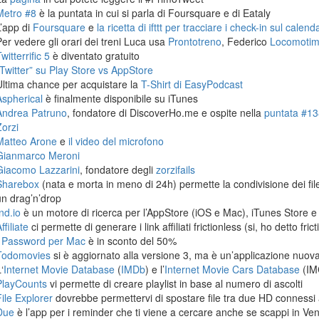
Metro #8
è la puntata in cui si parla di Foursquare e di Eataly
L’app di
Foursquare
e
la ricetta di ifttt per tracciare i check-in sul calen
Per vedere gli orari dei treni Luca usa
Prontotreno
, Federico
Locomoti
witterrific 5
è diventato gratuito
“Twitter” su Play Store vs AppStore
Ultima chance per acquistare la
T-Shirt di EasyPodcast
Aspherical
è finalmente disponibile su iTunes
Andrea Patruno
, fondatore di DiscoverHo.me e ospite nella
puntata #138
Zorzi
Matteo Arone
e
il video del microfono
Gianmarco Meroni
Giacomo Lazzarini
, fondatore degli
zorzifails
Sharebox
(nata e morta in meno di 24h) permette la condivisione dei fi
un drag’n’drop
nd.io
è un motore di ricerca per l’AppStore (iOS e Mac), iTunes Store e
ffiliate
ci permette di generare i link affiliati frictionless (si, ho detto frict
1Password per Mac
è in sconto del 50%
Todomovies
si è aggiornato alla versione 3, ma è un’applicazione nuova
‘
Internet Movie Database
(
IMDb
) e l’
Internet Movie Cars Database
(IM
PlayCounts
vi permette di creare playlist in base al numero di ascolti
File Explorer
dovrebbe permettervi di spostare file tra due HD connessi 
Due
è l’app per i reminder che ti viene a cercare anche se scappi in Ven