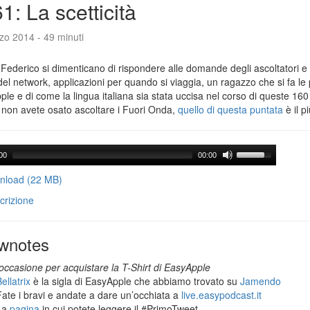
1: La scetticità
zo 2014 - 49 minuti
Federico si dimenticano di rispondere alle domande degli ascoltatori e 
del network, applicazioni per quando si viaggia, un ragazzo che si fa le
le e di come la lingua italiana sia stata uccisa nel corso di queste 160
 non avete osato ascoltare i Fuori Onda,
quello di questa puntata
è il p
00
00:00
load (22 MB)
crizione
wnotes
occasione per acquistare la T-Shirt di EasyApple
ellatrix
è la sigla di EasyApple che abbiamo trovato su
Jamendo
Fate i bravi e andate a dare un’occhiata a
live.easypodcast.it
La
pagina
in cui potete leggere il #PrimoTweet