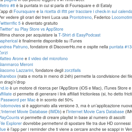
Metro #8
è la puntata in cui si parla di Foursquare e di Eataly
L’app di
Foursquare
e
la ricetta di ifttt per tracciare i check-in sul calen
Per vedere gli orari dei treni Luca usa
Prontotreno
, Federico
Locomoti
witterrific 5
è diventato gratuito
“Twitter” su Play Store vs AppStore
Ultima chance per acquistare la
T-Shirt di EasyPodcast
Aspherical
è finalmente disponibile su iTunes
Andrea Patruno
, fondatore di DiscoverHo.me e ospite nella
puntata #138
Zorzi
Matteo Arone
e
il video del microfono
Gianmarco Meroni
Giacomo Lazzarini
, fondatore degli
zorzifails
Sharebox
(nata e morta in meno di 24h) permette la condivisione dei fi
un drag’n’drop
nd.io
è un motore di ricerca per l’AppStore (iOS e Mac), iTunes Store e
ffiliate
ci permette di generare i link affiliati frictionless (si, ho detto frict
1Password per Mac
è in sconto del 50%
Todomovies
si è aggiornato alla versione 3, ma è un’applicazione nuova
‘
Internet Movie Database
(
IMDb
) e l’
Internet Movie Cars Database
(IM
PlayCounts
vi permette di creare playlist in base al numero di ascolti
File Explorer
dovrebbe permettervi di spostare file tra due HD connessi 
Due
è l’app per i reminder che ti viene a cercare anche se scappi in Ven