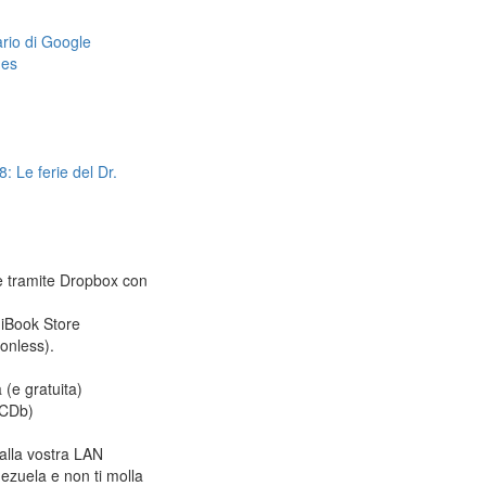
dario di Google
mes
: Le ferie del Dr.
le tramite Dropbox con
 iBook Store
ionless).
 (e gratuita)
CDb)
alla vostra LAN
ezuela e non ti molla