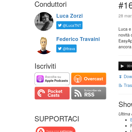
Conduttori
#16
Luca Zorzi
28 mar
@LucaTNT
Luca e 
novità 
Federico Travaini
EasyApp
ancora
@ftrava
Iscriviti
00:
⏬ Down
📝 Tras
Sho
Ultima 
SUPPORTACI
B