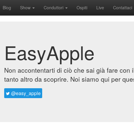
Blog
Show
Conduttori
Ospiti
Live
Contattaci
EasyApple
Non accontentarti di ciò che sai già fare con 
tanto altro da scoprire. Noi siamo qui per que
@easy_apple