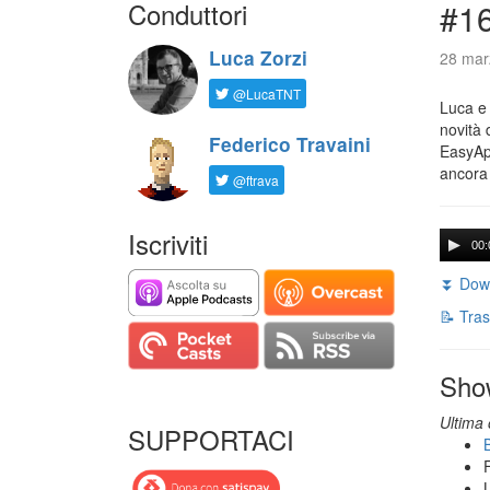
Conduttori
#16
Luca Zorzi
28 mar
@LucaTNT
Luca e 
novità 
Federico Travaini
EasyApp
ancora
@ftrava
Iscriviti
00:
⏬ Down
📝 Tras
Sho
Ultima 
SUPPORTACI
B