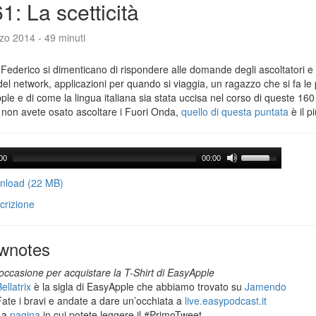
1: La scetticità
zo 2014 - 49 minuti
Federico si dimenticano di rispondere alle domande degli ascoltatori e 
del network, applicazioni per quando si viaggia, un ragazzo che si fa le
le e di come la lingua italiana sia stata uccisa nel corso di queste 160
 non avete osato ascoltare i Fuori Onda,
quello di questa puntata
è il p
00
00:00
load (22 MB)
crizione
wnotes
occasione per acquistare la T-Shirt di EasyApple
ellatrix
è la sigla di EasyApple che abbiamo trovato su
Jamendo
Fate i bravi e andate a dare un’occhiata a
live.easypodcast.it
La
pagina
in cui potete leggere il #PrimoTweet