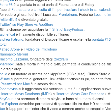
Metro #8
è la puntata in cui si parla di Foursquare e di Eataly
L’app di
Foursquare
e
la ricetta di ifttt per tracciare i check-in sul calen
Per vedere gli orari dei treni Luca usa
Prontotreno
, Federico
Locomoti
witterrific 5
è diventato gratuito
“Twitter” su Play Store vs AppStore
Ultima chance per acquistare la
T-Shirt di EasyPodcast
Aspherical
è finalmente disponibile su iTunes
Andrea Patruno
, fondatore di DiscoverHo.me e ospite nella
puntata #138
Zorzi
Matteo Arone
e
il video del microfono
Gianmarco Meroni
Giacomo Lazzarini
, fondatore degli
zorzifails
Sharebox
(nata e morta in meno di 24h) permette la condivisione dei fi
un drag’n’drop
nd.io
è un motore di ricerca per l’AppStore (iOS e Mac), iTunes Store e
ffiliate
ci permette di generare i link affiliati frictionless (si, ho detto frict
1Password per Mac
è in sconto del 50%
Todomovies
si è aggiornato alla versione 3, ma è un’applicazione nuova
‘
Internet Movie Database
(
IMDb
) e l’
Internet Movie Cars Database
(IM
PlayCounts
vi permette di creare playlist in base al numero di ascolti
File Explorer
dovrebbe permettervi di spostare file tra due HD connessi 
Due
è l’app per i reminder che ti viene a cercare anche se scappi in Ven