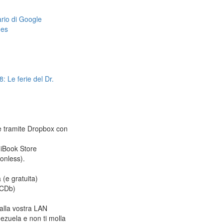
dario di Google
mes
: Le ferie del Dr.
le tramite Dropbox con
 iBook Store
ionless).
 (e gratuita)
CDb)
alla vostra LAN
ezuela e non ti molla