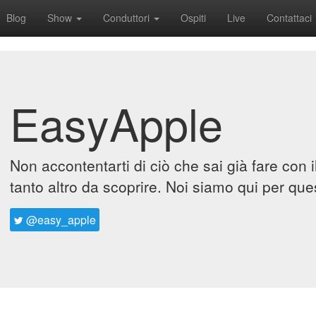
Blog
Show
Conduttori
Ospiti
Live
Contattaci
EasyApple
Non accontentarti di ciò che sai già fare con 
tanto altro da scoprire. Noi siamo qui per que
@easy_apple