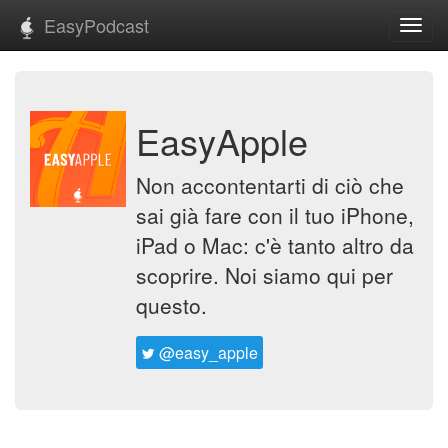
EasyPodcast
Toggl
navig
EasyApple
Non accontentarti di ciò che
sai già fare con il tuo iPhone,
iPad o Mac: c'è tanto altro da
scoprire. Noi siamo qui per
questo.
@easy_apple