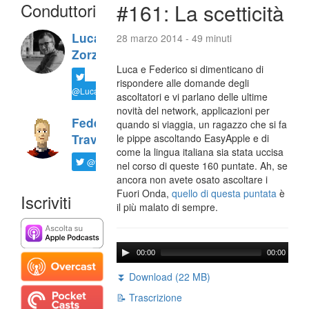
Conduttori
#161: La scetticità
Luca
28 marzo 2014 - 49 minuti
Zorzi
Luca e Federico si dimenticano di
rispondere alle domande degli
@LucaTNT
ascoltatori e vi parlano delle ultime
novità del network, applicazioni per
Federico
quando si viaggia, un ragazzo che si fa
Travaini
le pippe ascoltando EasyApple e di
come la lingua italiana sia stata uccisa
@ftrava
nel corso di queste 160 puntate. Ah, se
ancora non avete osato ascoltare i
Fuori Onda,
quello di questa puntata
è
Iscriviti
il più malato di sempre.
00:00
00:00
⏬ Download (22 MB)
📝 Trascrizione