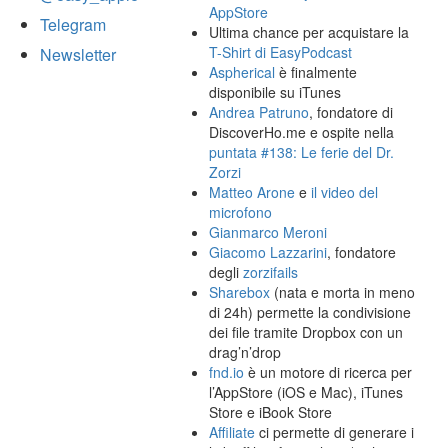
AppStore
Telegram
Ultima chance per acquistare la
T-Shirt di EasyPodcast
Newsletter
Aspherical
è finalmente
disponibile su iTunes
Andrea Patruno
, fondatore di
DiscoverHo.me e ospite nella
puntata #138: Le ferie del Dr.
Zorzi
Matteo Arone
e
il video del
microfono
Gianmarco Meroni
Giacomo Lazzarini
, fondatore
degli
zorzifails
Sharebox
(nata e morta in meno
di 24h) permette la condivisione
dei file tramite Dropbox con un
drag’n’drop
fnd.io
è un motore di ricerca per
l’AppStore (iOS e Mac), iTunes
Store e iBook Store
Affiliate
ci permette di generare i