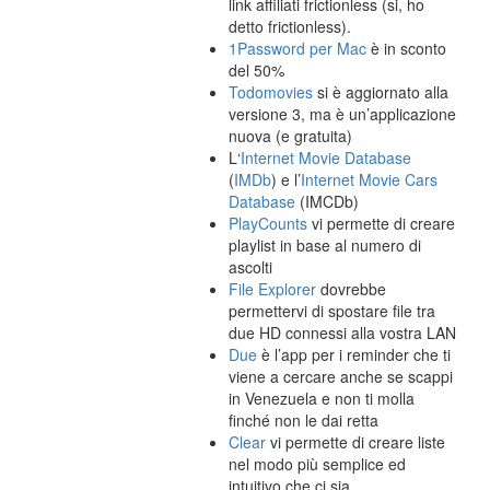
link affiliati frictionless (si, ho
detto frictionless).
1Password per Mac
è in sconto
del 50%
Todomovies
si è aggiornato alla
versione 3, ma è un’applicazione
nuova (e gratuita)
L‘
Internet Movie Database
(
IMDb
) e l’
Internet Movie Cars
Database
(IMCDb)
PlayCounts
vi permette di creare
playlist in base al numero di
ascolti
File Explorer
dovrebbe
permettervi di spostare file tra
due HD connessi alla vostra LAN
Due
è l’app per i reminder che ti
viene a cercare anche se scappi
in Venezuela e non ti molla
finché non le dai retta
Clear
vi permette di creare liste
nel modo più semplice ed
intuitivo che ci sia