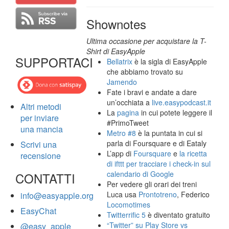
Shownotes
Ultima occasione per acquistare la T-
Shirt di EasyApple
SUPPORTACI
Bellatrix
è la sigla di EasyApple
che abbiamo trovato su
Jamendo
Fate i bravi e andate a dare
un’occhiata a
live.easypodcast.it
Altri metodi
La
pagina
in cui potete leggere il
per inviare
#PrimoTweet
una mancia
Metro #8
è la puntata in cui si
parla di Foursquare e di Eataly
Scrivi una
L’app di
Foursquare
e
la ricetta
recensione
di ifttt per tracciare i check-in sul
calendario di Google
CONTATTI
Per vedere gli orari dei treni
Luca usa
Prontotreno
, Federico
info@easyapple.org
Locomotimes
EasyChat
Twitterrific 5
è diventato gratuito
“Twitter” su Play Store vs
@easy_apple