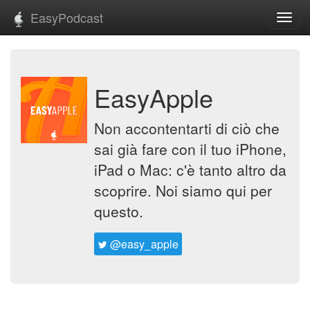
EasyPodcast
Toggl
navig
EasyApple
Non accontentarti di ciò che
sai già fare con il tuo iPhone,
iPad o Mac: c'è tanto altro da
scoprire. Noi siamo qui per
questo.
@easy_apple