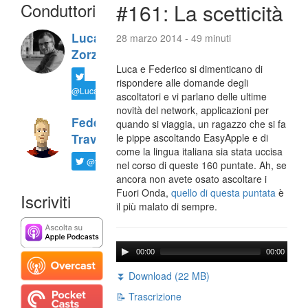
Conduttori
#161: La scetticità
Luca
28 marzo 2014 - 49 minuti
Zorzi
Luca e Federico si dimenticano di
rispondere alle domande degli
@LucaTNT
ascoltatori e vi parlano delle ultime
novità del network, applicazioni per
Federico
quando si viaggia, un ragazzo che si fa
Travaini
le pippe ascoltando EasyApple e di
come la lingua italiana sia stata uccisa
@ftrava
nel corso di queste 160 puntate. Ah, se
ancora non avete osato ascoltare i
Fuori Onda,
quello di questa puntata
è
Iscriviti
il più malato di sempre.
00:00
00:00
⏬ Download (22 MB)
📝 Trascrizione