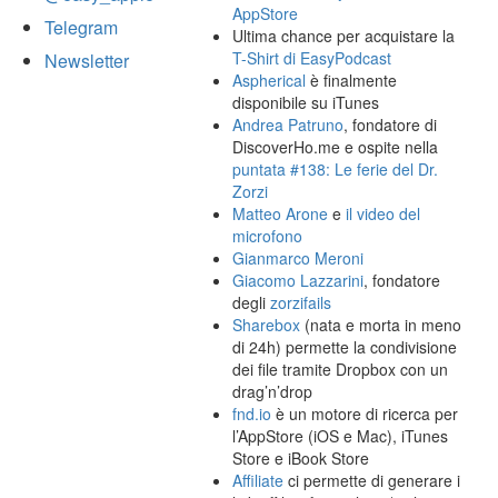
AppStore
Telegram
Ultima chance per acquistare la
T-Shirt di EasyPodcast
Newsletter
Aspherical
è finalmente
disponibile su iTunes
Andrea Patruno
, fondatore di
DiscoverHo.me e ospite nella
puntata #138: Le ferie del Dr.
Zorzi
Matteo Arone
e
il video del
microfono
Gianmarco Meroni
Giacomo Lazzarini
, fondatore
degli
zorzifails
Sharebox
(nata e morta in meno
di 24h) permette la condivisione
dei file tramite Dropbox con un
drag’n’drop
fnd.io
è un motore di ricerca per
l’AppStore (iOS e Mac), iTunes
Store e iBook Store
Affiliate
ci permette di generare i