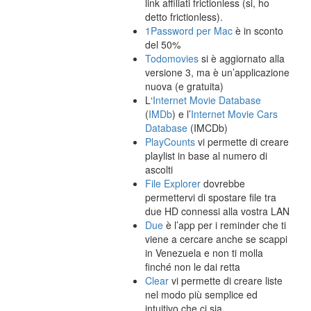
link affiliati frictionless (si, ho
detto frictionless).
1Password per Mac
è in sconto
del 50%
Todomovies
si è aggiornato alla
versione 3, ma è un’applicazione
nuova (e gratuita)
L‘
Internet Movie Database
(
IMDb
) e l’
Internet Movie Cars
Database
(IMCDb)
PlayCounts
vi permette di creare
playlist in base al numero di
ascolti
File Explorer
dovrebbe
permettervi di spostare file tra
due HD connessi alla vostra LAN
Due
è l’app per i reminder che ti
viene a cercare anche se scappi
in Venezuela e non ti molla
finché non le dai retta
Clear
vi permette di creare liste
nel modo più semplice ed
intuitivo che ci sia