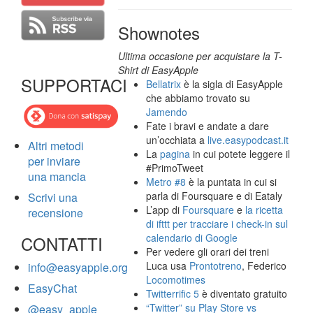
Shownotes
Ultima occasione per acquistare la T-
Shirt di EasyApple
SUPPORTACI
Bellatrix
è la sigla di EasyApple
che abbiamo trovato su
Jamendo
Fate i bravi e andate a dare
un’occhiata a
live.easypodcast.it
Altri metodi
La
pagina
in cui potete leggere il
per inviare
#PrimoTweet
una mancia
Metro #8
è la puntata in cui si
parla di Foursquare e di Eataly
Scrivi una
L’app di
Foursquare
e
la ricetta
recensione
di ifttt per tracciare i check-in sul
calendario di Google
CONTATTI
Per vedere gli orari dei treni
Luca usa
Prontotreno
, Federico
info@easyapple.org
Locomotimes
EasyChat
Twitterrific 5
è diventato gratuito
“Twitter” su Play Store vs
@easy_apple