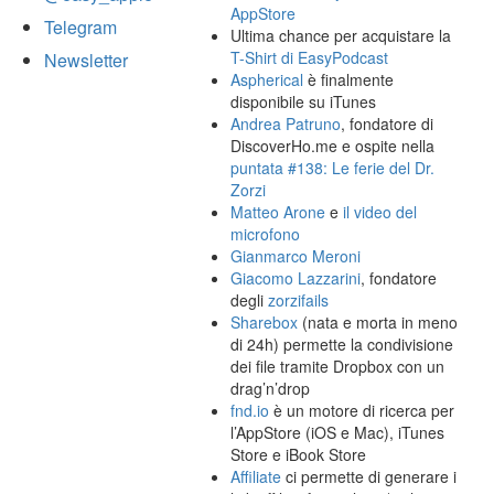
AppStore
Telegram
Ultima chance per acquistare la
T-Shirt di EasyPodcast
Newsletter
Aspherical
è finalmente
disponibile su iTunes
Andrea Patruno
, fondatore di
DiscoverHo.me e ospite nella
puntata #138: Le ferie del Dr.
Zorzi
Matteo Arone
e
il video del
microfono
Gianmarco Meroni
Giacomo Lazzarini
, fondatore
degli
zorzifails
Sharebox
(nata e morta in meno
di 24h) permette la condivisione
dei file tramite Dropbox con un
drag’n’drop
fnd.io
è un motore di ricerca per
l’AppStore (iOS e Mac), iTunes
Store e iBook Store
Affiliate
ci permette di generare i