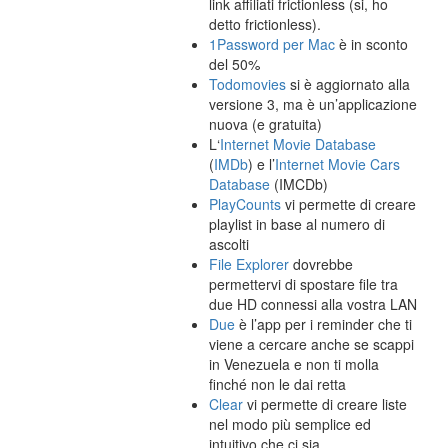
link affiliati frictionless (si, ho
detto frictionless).
1Password per Mac
è in sconto
del 50%
Todomovies
si è aggiornato alla
versione 3, ma è un’applicazione
nuova (e gratuita)
L‘
Internet Movie Database
(
IMDb
) e l’
Internet Movie Cars
Database
(IMCDb)
PlayCounts
vi permette di creare
playlist in base al numero di
ascolti
File Explorer
dovrebbe
permettervi di spostare file tra
due HD connessi alla vostra LAN
Due
è l’app per i reminder che ti
viene a cercare anche se scappi
in Venezuela e non ti molla
finché non le dai retta
Clear
vi permette di creare liste
nel modo più semplice ed
intuitivo che ci sia