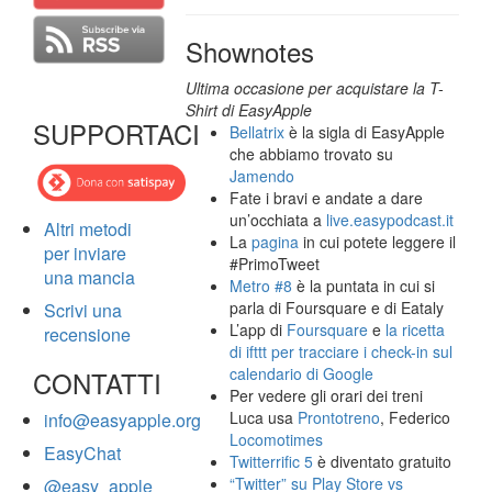
Shownotes
Ultima occasione per acquistare la T-
Shirt di EasyApple
SUPPORTACI
Bellatrix
è la sigla di EasyApple
che abbiamo trovato su
Jamendo
Fate i bravi e andate a dare
un’occhiata a
live.easypodcast.it
Altri metodi
La
pagina
in cui potete leggere il
per inviare
#PrimoTweet
una mancia
Metro #8
è la puntata in cui si
parla di Foursquare e di Eataly
Scrivi una
L’app di
Foursquare
e
la ricetta
recensione
di ifttt per tracciare i check-in sul
calendario di Google
CONTATTI
Per vedere gli orari dei treni
Luca usa
Prontotreno
, Federico
info@easyapple.org
Locomotimes
EasyChat
Twitterrific 5
è diventato gratuito
“Twitter” su Play Store vs
@easy_apple