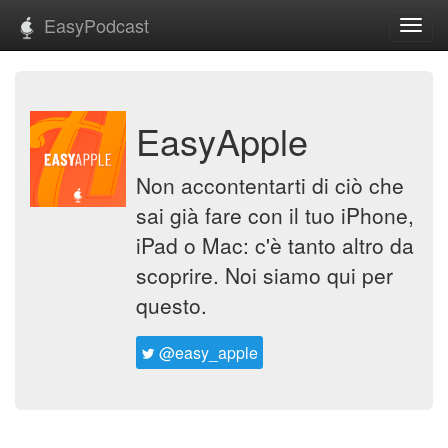
EasyPodcast
Toggl
navig
EasyApple
Non accontentarti di ciò che
sai già fare con il tuo iPhone,
iPad o Mac: c'è tanto altro da
scoprire. Noi siamo qui per
questo.
@easy_apple