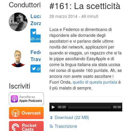
Conduttori
#161: La scetticità
Luca
28 marzo 2014 - 49 minuti
Zorzi
Luca e Federico si dimenticano di
rispondere alle domande degli
@LucaTNT
ascoltatori e vi parlano delle ultime
novità del network, applicazioni per
Federico
quando si viaggia, un ragazzo che si fa
Travaini
le pippe ascoltando EasyApple e di
come la lingua italiana sia stata uccisa
@ftrava
nel corso di queste 160 puntate. Ah, se
ancora non avete osato ascoltare i
Fuori Onda,
quello di questa puntata
è
Iscriviti
il più malato di sempre.
00:00
00:00
⏬ Download (22 MB)
📝 Trascrizione