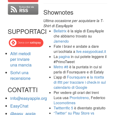
Shownotes
Ultima occasione per acquistare la T-
Shirt di EasyApple
SUPPORTACI
Bellatrix
è la sigla di EasyApple
che abbiamo trovato su
Jamendo
Fate i bravi e andate a dare
un’occhiata a
live.easypodcast.it
Altri metodi
La
pagina
in cui potete leggere il
per inviare
#PrimoTweet
una mancia
Metro #8
è la puntata in cui si
parla di Foursquare e di Eataly
Scrivi una
L’app di
Foursquare
e
la ricetta
recensione
di ifttt per tracciare i check-in sul
calendario di Google
CONTATTI
Per vedere gli orari dei treni
Luca usa
Prontotreno
, Federico
info@easyapple.org
Locomotimes
EasyChat
Twitterrific 5
è diventato gratuito
“Twitter” su Play Store vs
@easy_apple