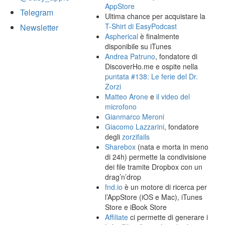
AppStore
Telegram
Ultima chance per acquistare la
T-Shirt di EasyPodcast
Newsletter
Aspherical
è finalmente
disponibile su iTunes
Andrea Patruno
, fondatore di
DiscoverHo.me e ospite nella
puntata #138: Le ferie del Dr.
Zorzi
Matteo Arone
e
il video del
microfono
Gianmarco Meroni
Giacomo Lazzarini
, fondatore
degli
zorzifails
Sharebox
(nata e morta in meno
di 24h) permette la condivisione
dei file tramite Dropbox con un
drag’n’drop
fnd.io
è un motore di ricerca per
l’AppStore (iOS e Mac), iTunes
Store e iBook Store
Affiliate
ci permette di generare i