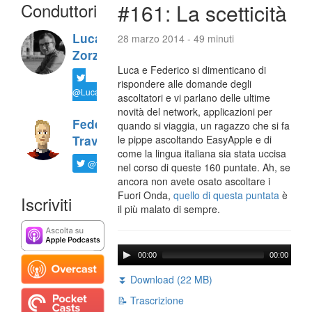
Conduttori
#161: La scetticità
Luca
28 marzo 2014 - 49 minuti
Zorzi
Luca e Federico si dimenticano di
rispondere alle domande degli
@LucaTNT
ascoltatori e vi parlano delle ultime
novità del network, applicazioni per
Federico
quando si viaggia, un ragazzo che si fa
Travaini
le pippe ascoltando EasyApple e di
come la lingua italiana sia stata uccisa
@ftrava
nel corso di queste 160 puntate. Ah, se
ancora non avete osato ascoltare i
Fuori Onda,
quello di questa puntata
è
Iscriviti
il più malato di sempre.
00:00
00:00
⏬ Download (22 MB)
📝 Trascrizione