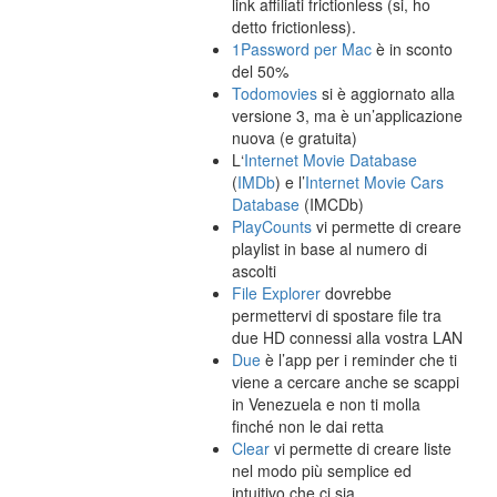
link affiliati frictionless (si, ho
detto frictionless).
1Password per Mac
è in sconto
del 50%
Todomovies
si è aggiornato alla
versione 3, ma è un’applicazione
nuova (e gratuita)
L‘
Internet Movie Database
(
IMDb
) e l’
Internet Movie Cars
Database
(IMCDb)
PlayCounts
vi permette di creare
playlist in base al numero di
ascolti
File Explorer
dovrebbe
permettervi di spostare file tra
due HD connessi alla vostra LAN
Due
è l’app per i reminder che ti
viene a cercare anche se scappi
in Venezuela e non ti molla
finché non le dai retta
Clear
vi permette di creare liste
nel modo più semplice ed
intuitivo che ci sia