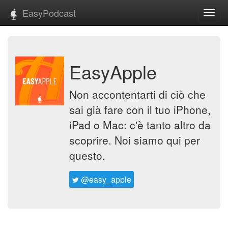
EasyPodcast
Toggl
navig
EasyApple
Non accontentarti di ciò che
sai già fare con il tuo iPhone,
iPad o Mac: c'è tanto altro da
scoprire. Noi siamo qui per
questo.
@easy_apple