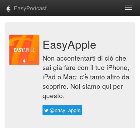
EasyPodcast
Toggl
navig
EasyApple
Non accontentarti di ciò che
sai già fare con il tuo iPhone,
iPad o Mac: c'è tanto altro da
scoprire. Noi siamo qui per
questo.
@easy_apple