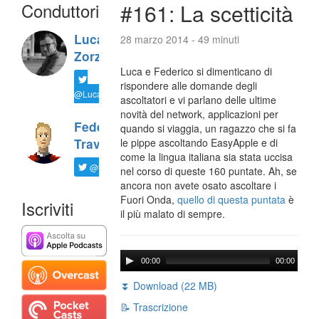
Conduttori
#161: La scetticità
Luca
28 marzo 2014 - 49 minuti
Zorzi
Luca e Federico si dimenticano di
rispondere alle domande degli
@LucaTNT
ascoltatori e vi parlano delle ultime
novità del network, applicazioni per
Federico
quando si viaggia, un ragazzo che si fa
Travaini
le pippe ascoltando EasyApple e di
come la lingua italiana sia stata uccisa
@ftrava
nel corso di queste 160 puntate. Ah, se
ancora non avete osato ascoltare i
Fuori Onda,
quello di questa puntata
è
Iscriviti
il più malato di sempre.
00:00
00:00
⏬ Download (22 MB)
📝 Trascrizione