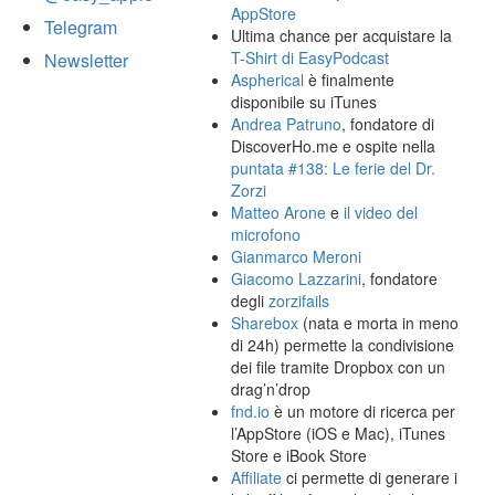
AppStore
Telegram
Ultima chance per acquistare la
T-Shirt di EasyPodcast
Newsletter
Aspherical
è finalmente
disponibile su iTunes
Andrea Patruno
, fondatore di
DiscoverHo.me e ospite nella
puntata #138: Le ferie del Dr.
Zorzi
Matteo Arone
e
il video del
microfono
Gianmarco Meroni
Giacomo Lazzarini
, fondatore
degli
zorzifails
Sharebox
(nata e morta in meno
di 24h) permette la condivisione
dei file tramite Dropbox con un
drag’n’drop
fnd.io
è un motore di ricerca per
l’AppStore (iOS e Mac), iTunes
Store e iBook Store
Affiliate
ci permette di generare i