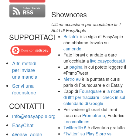
Shownotes
Ultima occasione per acquistare la T-
Shirt di EasyApple
SUPPORTACI
Bellatrix
è la sigla di EasyApple
che abbiamo trovato su
Jamendo
Fate i bravi e andate a dare
un’occhiata a
live.easypodcast.it
Altri metodi
La
pagina
in cui potete leggere il
per inviare
#PrimoTweet
una mancia
Metro #8
è la puntata in cui si
parla di Foursquare e di Eataly
Scrivi una
L’app di
Foursquare
e
la ricetta
recensione
di ifttt per tracciare i check-in sul
calendario di Google
CONTATTI
Per vedere gli orari dei treni
Luca usa
Prontotreno
, Federico
info@easyapple.org
Locomotimes
EasyChat
Twitterrific 5
è diventato gratuito
“Twitter” su Play Store vs
@easy_apple