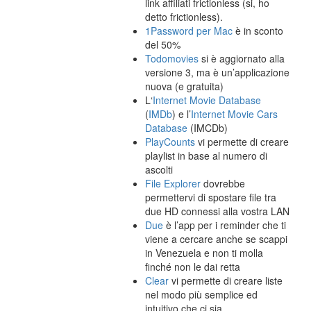
link affiliati frictionless (si, ho
detto frictionless).
1Password per Mac
è in sconto
del 50%
Todomovies
si è aggiornato alla
versione 3, ma è un’applicazione
nuova (e gratuita)
L‘
Internet Movie Database
(
IMDb
) e l’
Internet Movie Cars
Database
(IMCDb)
PlayCounts
vi permette di creare
playlist in base al numero di
ascolti
File Explorer
dovrebbe
permettervi di spostare file tra
due HD connessi alla vostra LAN
Due
è l’app per i reminder che ti
viene a cercare anche se scappi
in Venezuela e non ti molla
finché non le dai retta
Clear
vi permette di creare liste
nel modo più semplice ed
intuitivo che ci sia