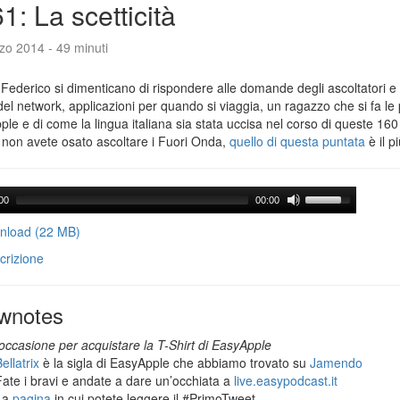
1: La scetticità
zo 2014 - 49 minuti
Federico si dimenticano di rispondere alle domande degli ascoltatori e 
del network, applicazioni per quando si viaggia, un ragazzo che si fa le
le e di come la lingua italiana sia stata uccisa nel corso di queste 160
 non avete osato ascoltare i Fuori Onda,
quello di questa puntata
è il p
00
00:00
load (22 MB)
crizione
wnotes
occasione per acquistare la T-Shirt di EasyApple
ellatrix
è la sigla di EasyApple che abbiamo trovato su
Jamendo
Fate i bravi e andate a dare un’occhiata a
live.easypodcast.it
La
pagina
in cui potete leggere il #PrimoTweet