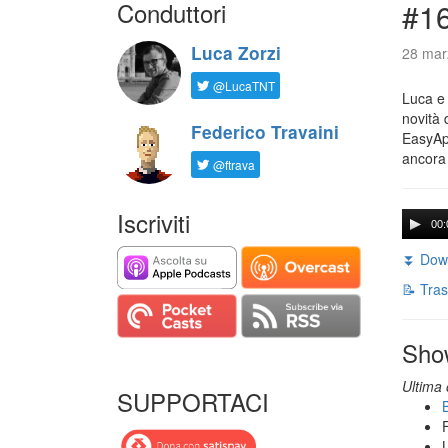
Conduttori
#16
Luca Zorzi
28 mar
@LucaTNT
Luca e 
novità 
Federico Travaini
EasyApp
ancora
@ftrava
Iscriviti
00:
⏬ Down
📝 Tras
Sho
Ultima 
SUPPORTACI
B