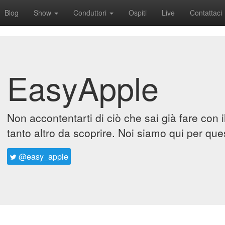
Blog
Show
Conduttori
Ospiti
Live
Contattaci
EasyApple
Non accontentarti di ciò che sai già fare con 
tanto altro da scoprire. Noi siamo qui per que
@easy_apple