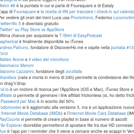
Metro #8
è la puntata in cui si parla di Foursquare e di Eataly
L’app di
Foursquare
e
la ricetta di ifttt per tracciare i check-in sul calen
Per vedere gli orari dei treni Luca usa
Prontotreno
, Federico
Locomoti
witterrific 5
è diventato gratuito
“Twitter” su Play Store vs AppStore
Ultima chance per acquistare la
T-Shirt di EasyPodcast
Aspherical
è finalmente disponibile su iTunes
Andrea Patruno
, fondatore di DiscoverHo.me e ospite nella
puntata #138
Zorzi
Matteo Arone
e
il video del microfono
Gianmarco Meroni
Giacomo Lazzarini
, fondatore degli
zorzifails
Sharebox
(nata e morta in meno di 24h) permette la condivisione dei fi
un drag’n’drop
nd.io
è un motore di ricerca per l’AppStore (iOS e Mac), iTunes Store e
ffiliate
ci permette di generare i link affiliati frictionless (si, ho detto frict
1Password per Mac
è in sconto del 50%
Todomovies
si è aggiornato alla versione 3, ma è un’applicazione nuova
‘
Internet Movie Database
(
IMDb
) e l’
Internet Movie Cars Database
(IM
PlayCounts
vi permette di creare playlist in base al numero di ascolti
File Explorer
dovrebbe permettervi di spostare file tra due HD connessi 
Due
è l’app per i reminder che ti viene a cercare anche se scappi in Ven