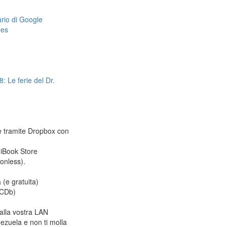
dario di Google
mes
: Le ferie del Dr.
le tramite Dropbox con
 iBook Store
ionless).
 (e gratuita)
CDb)
alla vostra LAN
ezuela e non ti molla