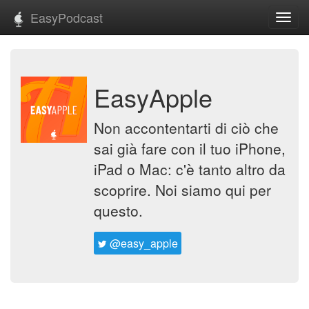
EasyPodcast
Toggl
navig
EasyApple
Non accontentarti di ciò che
sai già fare con il tuo iPhone,
iPad o Mac: c'è tanto altro da
scoprire. Noi siamo qui per
questo.
@easy_apple