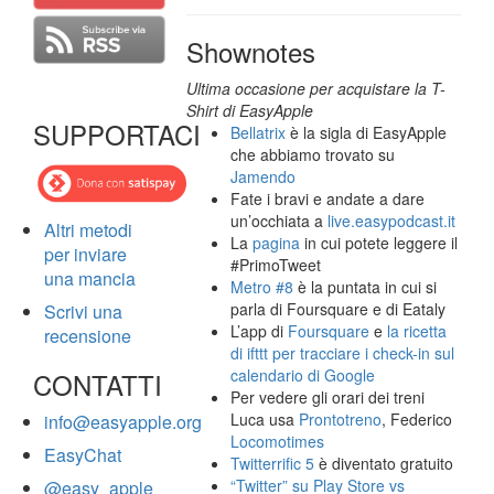
Shownotes
Ultima occasione per acquistare la T-
Shirt di EasyApple
SUPPORTACI
Bellatrix
è la sigla di EasyApple
che abbiamo trovato su
Jamendo
Fate i bravi e andate a dare
un’occhiata a
live.easypodcast.it
Altri metodi
La
pagina
in cui potete leggere il
per inviare
#PrimoTweet
una mancia
Metro #8
è la puntata in cui si
parla di Foursquare e di Eataly
Scrivi una
L’app di
Foursquare
e
la ricetta
recensione
di ifttt per tracciare i check-in sul
calendario di Google
CONTATTI
Per vedere gli orari dei treni
Luca usa
Prontotreno
, Federico
info@easyapple.org
Locomotimes
EasyChat
Twitterrific 5
è diventato gratuito
“Twitter” su Play Store vs
@easy_apple