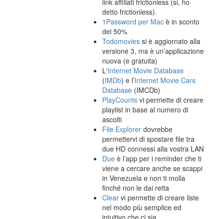
link affiliati frictionless (si, ho
detto frictionless).
1Password per Mac
è in sconto
del 50%
Todomovies
si è aggiornato alla
versione 3, ma è un’applicazione
nuova (e gratuita)
L‘
Internet Movie Database
(
IMDb
) e l’
Internet Movie Cars
Database
(IMCDb)
PlayCounts
vi permette di creare
playlist in base al numero di
ascolti
File Explorer
dovrebbe
permettervi di spostare file tra
due HD connessi alla vostra LAN
Due
è l’app per i reminder che ti
viene a cercare anche se scappi
in Venezuela e non ti molla
finché non le dai retta
Clear
vi permette di creare liste
nel modo più semplice ed
intuitivo che ci sia