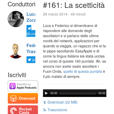
Conduttori
#161: La scetticità
Luca
28 marzo 2014 - 49 minuti
Zorzi
Luca e Federico si dimenticano di
rispondere alle domande degli
@LucaTNT
ascoltatori e vi parlano delle ultime
novità del network, applicazioni per
Federico
quando si viaggia, un ragazzo che si fa
Travaini
le pippe ascoltando EasyApple e di
come la lingua italiana sia stata uccisa
@ftrava
nel corso di queste 160 puntate. Ah, se
ancora non avete osato ascoltare i
Fuori Onda,
quello di questa puntata
è
Iscriviti
il più malato di sempre.
00:00
00:00
⏬ Download (22 MB)
📝 Trascrizione