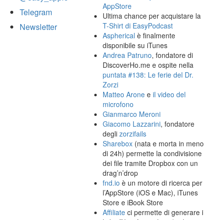
AppStore
Telegram
Ultima chance per acquistare la
T-Shirt di EasyPodcast
Newsletter
Aspherical
è finalmente
disponibile su iTunes
Andrea Patruno
, fondatore di
DiscoverHo.me e ospite nella
puntata #138: Le ferie del Dr.
Zorzi
Matteo Arone
e
il video del
microfono
Gianmarco Meroni
Giacomo Lazzarini
, fondatore
degli
zorzifails
Sharebox
(nata e morta in meno
di 24h) permette la condivisione
dei file tramite Dropbox con un
drag’n’drop
fnd.io
è un motore di ricerca per
l’AppStore (iOS e Mac), iTunes
Store e iBook Store
Affiliate
ci permette di generare i