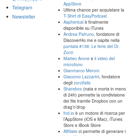
AppStore
Telegram
Ultima chance per acquistare la
T-Shirt di EasyPodcast
Newsletter
Aspherical
è finalmente
disponibile su iTunes
Andrea Patruno
, fondatore di
DiscoverHo.me e ospite nella
puntata #138: Le ferie del Dr.
Zorzi
Matteo Arone
e
il video del
microfono
Gianmarco Meroni
Giacomo Lazzarini
, fondatore
degli
zorzifails
Sharebox
(nata e morta in meno
di 24h) permette la condivisione
dei file tramite Dropbox con un
drag’n’drop
fnd.io
è un motore di ricerca per
l’AppStore (iOS e Mac), iTunes
Store e iBook Store
Affiliate
ci permette di generare i