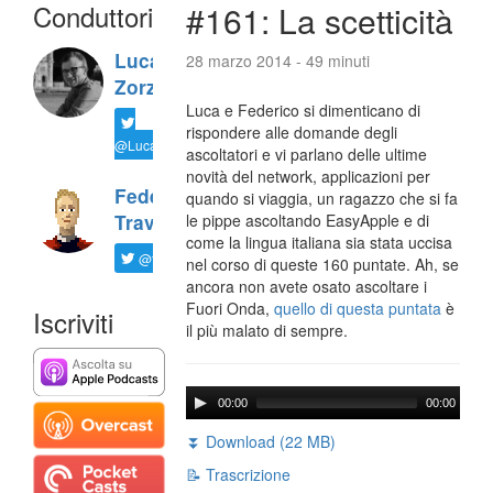
Conduttori
#161: La scetticità
Luca
28 marzo 2014 - 49 minuti
Zorzi
Luca e Federico si dimenticano di
rispondere alle domande degli
@LucaTNT
ascoltatori e vi parlano delle ultime
novità del network, applicazioni per
Federico
quando si viaggia, un ragazzo che si fa
Travaini
le pippe ascoltando EasyApple e di
come la lingua italiana sia stata uccisa
@ftrava
nel corso di queste 160 puntate. Ah, se
ancora non avete osato ascoltare i
Fuori Onda,
quello di questa puntata
è
Iscriviti
il più malato di sempre.
00:00
00:00
⏬ Download (22 MB)
📝 Trascrizione