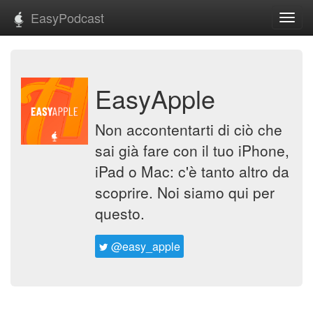
EasyPodcast
Toggl
navig
EasyApple
Non accontentarti di ciò che
sai già fare con il tuo iPhone,
iPad o Mac: c'è tanto altro da
scoprire. Noi siamo qui per
questo.
@easy_apple