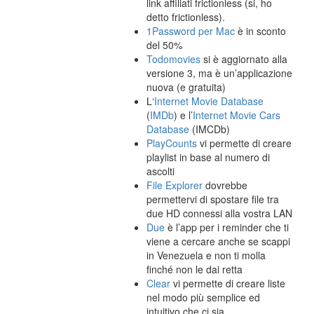
link affiliati frictionless (si, ho
detto frictionless).
1Password per Mac
è in sconto
del 50%
Todomovies
si è aggiornato alla
versione 3, ma è un’applicazione
nuova (e gratuita)
L‘
Internet Movie Database
(
IMDb
) e l’
Internet Movie Cars
Database
(IMCDb)
PlayCounts
vi permette di creare
playlist in base al numero di
ascolti
File Explorer
dovrebbe
permettervi di spostare file tra
due HD connessi alla vostra LAN
Due
è l’app per i reminder che ti
viene a cercare anche se scappi
in Venezuela e non ti molla
finché non le dai retta
Clear
vi permette di creare liste
nel modo più semplice ed
intuitivo che ci sia