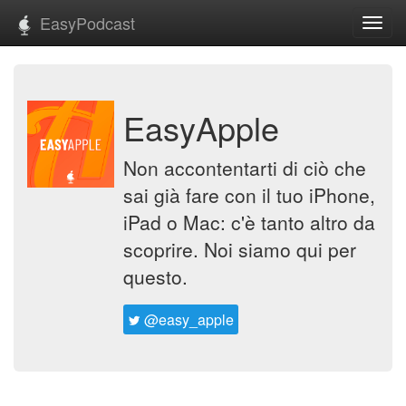
EasyPodcast
Toggl
navig
EasyApple
Non accontentarti di ciò che
sai già fare con il tuo iPhone,
iPad o Mac: c'è tanto altro da
scoprire. Noi siamo qui per
questo.
@easy_apple