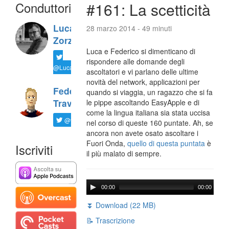
Conduttori
#161: La scetticità
Luca
28 marzo 2014 - 49 minuti
Zorzi
Luca e Federico si dimenticano di
rispondere alle domande degli
@LucaTNT
ascoltatori e vi parlano delle ultime
novità del network, applicazioni per
Federico
quando si viaggia, un ragazzo che si fa
Travaini
le pippe ascoltando EasyApple e di
come la lingua italiana sia stata uccisa
@ftrava
nel corso di queste 160 puntate. Ah, se
ancora non avete osato ascoltare i
Fuori Onda,
quello di questa puntata
è
Iscriviti
il più malato di sempre.
00:00
00:00
⏬ Download (22 MB)
📝 Trascrizione