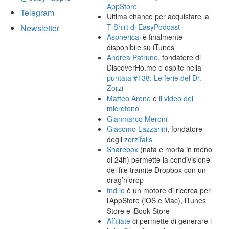
AppStore
Telegram
Ultima chance per acquistare la
T-Shirt di EasyPodcast
Newsletter
Aspherical
è finalmente
disponibile su iTunes
Andrea Patruno
, fondatore di
DiscoverHo.me e ospite nella
puntata #138: Le ferie del Dr.
Zorzi
Matteo Arone
e
il video del
microfono
Gianmarco Meroni
Giacomo Lazzarini
, fondatore
degli
zorzifails
Sharebox
(nata e morta in meno
di 24h) permette la condivisione
dei file tramite Dropbox con un
drag’n’drop
fnd.io
è un motore di ricerca per
l’AppStore (iOS e Mac), iTunes
Store e iBook Store
Affiliate
ci permette di generare i