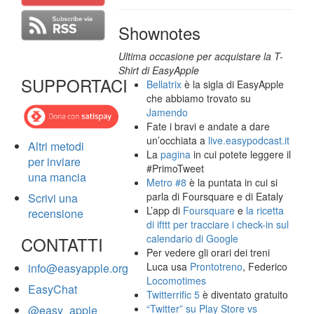
Shownotes
Ultima occasione per acquistare la T-
Shirt di EasyApple
SUPPORTACI
Bellatrix
è la sigla di EasyApple
che abbiamo trovato su
Jamendo
Fate i bravi e andate a dare
un’occhiata a
live.easypodcast.it
Altri metodi
La
pagina
in cui potete leggere il
per inviare
#PrimoTweet
una mancia
Metro #8
è la puntata in cui si
parla di Foursquare e di Eataly
Scrivi una
L’app di
Foursquare
e
la ricetta
recensione
di ifttt per tracciare i check-in sul
calendario di Google
CONTATTI
Per vedere gli orari dei treni
Luca usa
Prontotreno
, Federico
info@easyapple.org
Locomotimes
EasyChat
Twitterrific 5
è diventato gratuito
“Twitter” su Play Store vs
@easy_apple