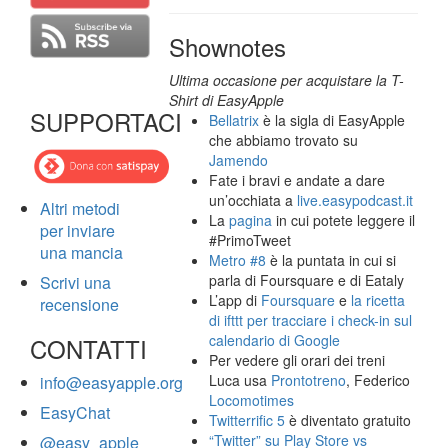
Shownotes
Ultima occasione per acquistare la T-
Shirt di EasyApple
SUPPORTACI
Bellatrix
è la sigla di EasyApple
che abbiamo trovato su
Jamendo
Fate i bravi e andate a dare
un’occhiata a
live.easypodcast.it
Altri metodi
La
pagina
in cui potete leggere il
per inviare
#PrimoTweet
una mancia
Metro #8
è la puntata in cui si
parla di Foursquare e di Eataly
Scrivi una
L’app di
Foursquare
e
la ricetta
recensione
di ifttt per tracciare i check-in sul
calendario di Google
CONTATTI
Per vedere gli orari dei treni
Luca usa
Prontotreno
, Federico
info@easyapple.org
Locomotimes
EasyChat
Twitterrific 5
è diventato gratuito
“Twitter” su Play Store vs
@easy_apple