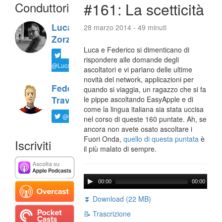
Conduttori
#161: La scetticità
Luca
28 marzo 2014 - 49 minuti
Zorzi
Luca e Federico si dimenticano di
rispondere alle domande degli
@LucaTNT
ascoltatori e vi parlano delle ultime
novità del network, applicazioni per
Federico
quando si viaggia, un ragazzo che si fa
Travaini
le pippe ascoltando EasyApple e di
come la lingua italiana sia stata uccisa
@ftrava
nel corso di queste 160 puntate. Ah, se
ancora non avete osato ascoltare i
Fuori Onda,
quello di questa puntata
è
Iscriviti
il più malato di sempre.
00:00
00:00
⏬ Download (22 MB)
📝 Trascrizione