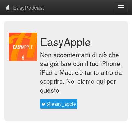
EasyPodcast
Toggl
navig
EasyApple
Non accontentarti di ciò che
sai già fare con il tuo iPhone,
iPad o Mac: c'è tanto altro da
scoprire. Noi siamo qui per
questo.
@easy_apple