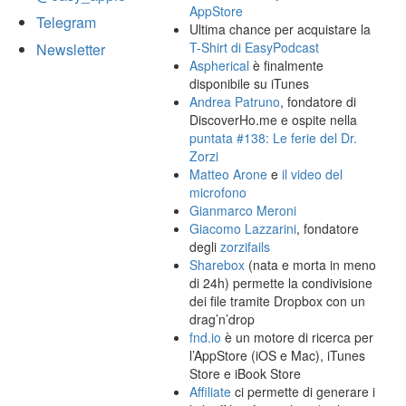
AppStore
Telegram
Ultima chance per acquistare la
T-Shirt di EasyPodcast
Newsletter
Aspherical
è finalmente
disponibile su iTunes
Andrea Patruno
, fondatore di
DiscoverHo.me e ospite nella
puntata #138: Le ferie del Dr.
Zorzi
Matteo Arone
e
il video del
microfono
Gianmarco Meroni
Giacomo Lazzarini
, fondatore
degli
zorzifails
Sharebox
(nata e morta in meno
di 24h) permette la condivisione
dei file tramite Dropbox con un
drag’n’drop
fnd.io
è un motore di ricerca per
l’AppStore (iOS e Mac), iTunes
Store e iBook Store
Affiliate
ci permette di generare i