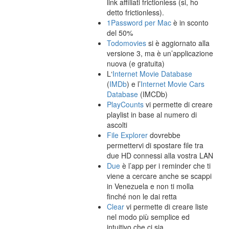
link affiliati frictionless (si, ho
detto frictionless).
1Password per Mac
è in sconto
del 50%
Todomovies
si è aggiornato alla
versione 3, ma è un’applicazione
nuova (e gratuita)
L‘
Internet Movie Database
(
IMDb
) e l’
Internet Movie Cars
Database
(IMCDb)
PlayCounts
vi permette di creare
playlist in base al numero di
ascolti
File Explorer
dovrebbe
permettervi di spostare file tra
due HD connessi alla vostra LAN
Due
è l’app per i reminder che ti
viene a cercare anche se scappi
in Venezuela e non ti molla
finché non le dai retta
Clear
vi permette di creare liste
nel modo più semplice ed
intuitivo che ci sia