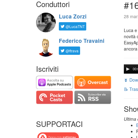
Conduttori
#16
Luca Zorzi
28 mar
@LucaTNT
Luca e 
novità 
Federico Travaini
EasyApp
ancora
@ftrava
Iscriviti
00:
⏬ Down
📝 Tras
Sho
Ultima 
SUPPORTACI
B