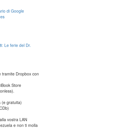
dario di Google
mes
: Le ferie del Dr.
le tramite Dropbox con
 iBook Store
ionless).
 (e gratuita)
CDb)
alla vostra LAN
ezuela e non ti molla