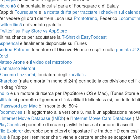
Metro #8
è la puntata in cui si parla di Foursquare e di Eataly
L’app di
Foursquare
e
la ricetta di ifttt per tracciare i check-in sul calen
Per vedere gli orari dei treni Luca usa
Prontotreno
, Federico
Locomoti
witterrific 5
è diventato gratuito
“Twitter” su Play Store vs AppStore
Ultima chance per acquistare la
T-Shirt di EasyPodcast
Aspherical
è finalmente disponibile su iTunes
Andrea Patruno
, fondatore di DiscoverHo.me e ospite nella
puntata #138
Zorzi
Matteo Arone
e
il video del microfono
Gianmarco Meroni
Giacomo Lazzarini
, fondatore degli
zorzifails
Sharebox
(nata e morta in meno di 24h) permette la condivisione dei fi
un drag’n’drop
nd.io
è un motore di ricerca per l’AppStore (iOS e Mac), iTunes Store e
ffiliate
ci permette di generare i link affiliati frictionless (si, ho detto frict
1Password per Mac
è in sconto del 50%
Todomovies
si è aggiornato alla versione 3, ma è un’applicazione nuova
‘
Internet Movie Database
(
IMDb
) e l’
Internet Movie Cars Database
(IM
PlayCounts
vi permette di creare playlist in base al numero di ascolti
File Explorer
dovrebbe permettervi di spostare file tra due HD connessi 
Due
è l’app per i reminder che ti viene a cercare anche se scappi in Ven