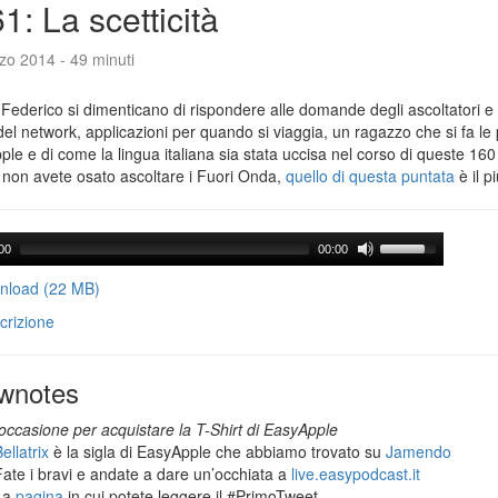
1: La scetticità
zo 2014 - 49 minuti
Federico si dimenticano di rispondere alle domande degli ascoltatori e 
del network, applicazioni per quando si viaggia, un ragazzo che si fa le
le e di come la lingua italiana sia stata uccisa nel corso di queste 160
 non avete osato ascoltare i Fuori Onda,
quello di questa puntata
è il p
00
00:00
load (22 MB)
crizione
wnotes
occasione per acquistare la T-Shirt di EasyApple
ellatrix
è la sigla di EasyApple che abbiamo trovato su
Jamendo
Fate i bravi e andate a dare un’occhiata a
live.easypodcast.it
La
pagina
in cui potete leggere il #PrimoTweet