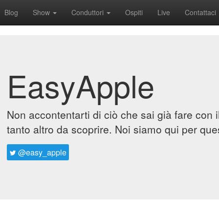
Blog
Show
Conduttori
Ospiti
Live
Contattaci
EasyApple
Non accontentarti di ciò che sai già fare con 
tanto altro da scoprire. Noi siamo qui per que
@easy_apple