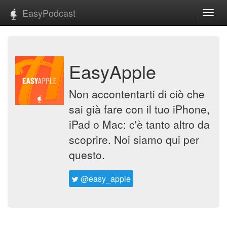
EasyPodcast
Toggl
navig
EasyApple
Non accontentarti di ciò che
sai già fare con il tuo iPhone,
iPad o Mac: c'è tanto altro da
scoprire. Noi siamo qui per
questo.
@easy_apple