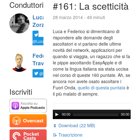
Conduttori
#161: La scetticità
Luca
28 marzo 2014 - 49 minuti
Zorzi
Luca e Federico si dimenticano di
rispondere alle domande degli
@LucaTNT
ascoltatori e vi parlano delle ultime
novità del network, applicazioni per
Federico
quando si viaggia, un ragazzo che si fa
Travaini
le pippe ascoltando EasyApple e di
come la lingua italiana sia stata uccisa
@ftrava
nel corso di queste 160 puntate. Ah, se
ancora non avete osato ascoltare i
Fuori Onda,
quello di questa puntata
è
Iscriviti
il più malato di sempre.
00:00
00:00
⏬ Download (22 MB)
📝 Trascrizione