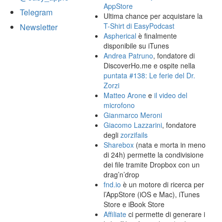
AppStore
Telegram
Ultima chance per acquistare la
T-Shirt di EasyPodcast
Newsletter
Aspherical
è finalmente
disponibile su iTunes
Andrea Patruno
, fondatore di
DiscoverHo.me e ospite nella
puntata #138: Le ferie del Dr.
Zorzi
Matteo Arone
e
il video del
microfono
Gianmarco Meroni
Giacomo Lazzarini
, fondatore
degli
zorzifails
Sharebox
(nata e morta in meno
di 24h) permette la condivisione
dei file tramite Dropbox con un
drag’n’drop
fnd.io
è un motore di ricerca per
l’AppStore (iOS e Mac), iTunes
Store e iBook Store
Affiliate
ci permette di generare i