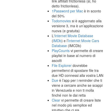
link affiliati frictionless (si, ho
detto frictionless).
1Password per Mac
è in sconto
del 50%
Todomovies
si è aggiornato alla
versione 3, ma è un’applicazione
nuova (e gratuita)
L‘
Internet Movie Database
(
IMDb
) e l’
Internet Movie Cars
Database
(IMCDb)
PlayCounts
vi permette di creare
playlist in base al numero di
ascolti
File Explorer
dovrebbe
permettervi di spostare file tra
due HD connessi alla vostra LAN
Due
è l’app per i reminder che ti
viene a cercare anche se scappi
in Venezuela e non ti molla
finché non le dai retta
Clear
vi permette di creare liste
nel modo più semplice ed
intuitivo che ci sia