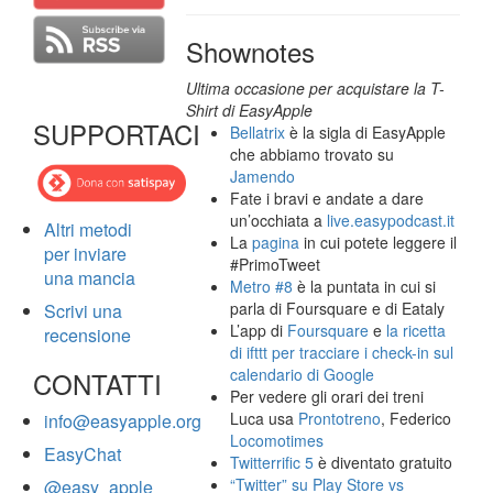
Shownotes
Ultima occasione per acquistare la T-
Shirt di EasyApple
SUPPORTACI
Bellatrix
è la sigla di EasyApple
che abbiamo trovato su
Jamendo
Fate i bravi e andate a dare
un’occhiata a
live.easypodcast.it
Altri metodi
La
pagina
in cui potete leggere il
per inviare
#PrimoTweet
una mancia
Metro #8
è la puntata in cui si
parla di Foursquare e di Eataly
Scrivi una
L’app di
Foursquare
e
la ricetta
recensione
di ifttt per tracciare i check-in sul
calendario di Google
CONTATTI
Per vedere gli orari dei treni
Luca usa
Prontotreno
, Federico
info@easyapple.org
Locomotimes
EasyChat
Twitterrific 5
è diventato gratuito
“Twitter” su Play Store vs
@easy_apple