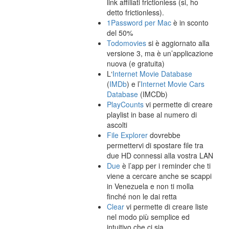
link affiliati frictionless (si, ho
detto frictionless).
1Password per Mac
è in sconto
del 50%
Todomovies
si è aggiornato alla
versione 3, ma è un’applicazione
nuova (e gratuita)
L‘
Internet Movie Database
(
IMDb
) e l’
Internet Movie Cars
Database
(IMCDb)
PlayCounts
vi permette di creare
playlist in base al numero di
ascolti
File Explorer
dovrebbe
permettervi di spostare file tra
due HD connessi alla vostra LAN
Due
è l’app per i reminder che ti
viene a cercare anche se scappi
in Venezuela e non ti molla
finché non le dai retta
Clear
vi permette di creare liste
nel modo più semplice ed
intuitivo che ci sia