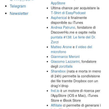
AppStore
Telegram
Ultima chance per acquistare la
T-Shirt di EasyPodcast
Newsletter
Aspherical
è finalmente
disponibile su iTunes
Andrea Patruno
, fondatore di
DiscoverHo.me e ospite nella
puntata #138: Le ferie del Dr.
Zorzi
Matteo Arone
e
il video del
microfono
Gianmarco Meroni
Giacomo Lazzarini
, fondatore
degli
zorzifails
Sharebox
(nata e morta in meno
di 24h) permette la condivisione
dei file tramite Dropbox con un
drag’n’drop
fnd.io
è un motore di ricerca per
l’AppStore (iOS e Mac), iTunes
Store e iBook Store
Affiliate
ci permette di generare i