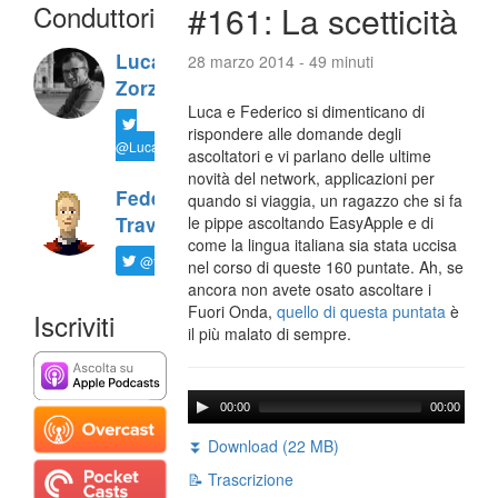
Conduttori
#161: La scetticità
Luca
28 marzo 2014 - 49 minuti
Zorzi
Luca e Federico si dimenticano di
rispondere alle domande degli
@LucaTNT
ascoltatori e vi parlano delle ultime
novità del network, applicazioni per
Federico
quando si viaggia, un ragazzo che si fa
Travaini
le pippe ascoltando EasyApple e di
come la lingua italiana sia stata uccisa
@ftrava
nel corso di queste 160 puntate. Ah, se
ancora non avete osato ascoltare i
Fuori Onda,
quello di questa puntata
è
Iscriviti
il più malato di sempre.
00:00
00:00
⏬ Download (22 MB)
📝 Trascrizione