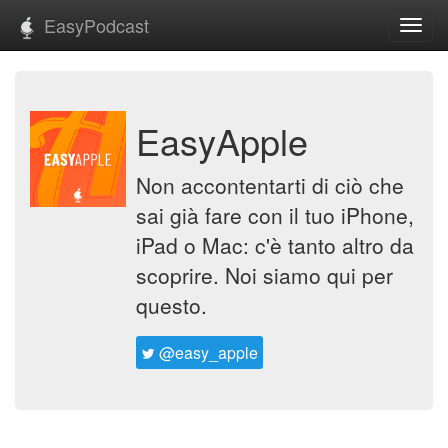
EasyPodcast
Toggl
navig
EasyApple
Non accontentarti di ciò che
sai già fare con il tuo iPhone,
iPad o Mac: c'è tanto altro da
scoprire. Noi siamo qui per
questo.
@easy_apple