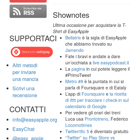
Shownotes
Ultima occasione per acquistare la T-
Shirt di EasyApple
SUPPORTACI
Bellatrix
è la sigla di EasyApple
che abbiamo trovato su
Jamendo
Fate i bravi e andate a dare
un’occhiata a
live.easypodcast.it
Altri metodi
La
pagina
in cui potete leggere il
per inviare
#PrimoTweet
una mancia
Metro #8
è la puntata in cui si
parla di Foursquare e di Eataly
Scrivi una
L’app di
Foursquare
e
la ricetta
recensione
di ifttt per tracciare i check-in sul
calendario di Google
CONTATTI
Per vedere gli orari dei treni
Luca usa
Prontotreno
, Federico
info@easyapple.org
Locomotimes
EasyChat
Twitterrific 5
è diventato gratuito
“Twitter” su Play Store vs
@easy_apple