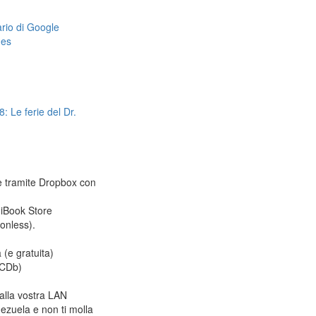
dario di Google
mes
: Le ferie del Dr.
le tramite Dropbox con
 iBook Store
ionless).
 (e gratuita)
CDb)
alla vostra LAN
ezuela e non ti molla