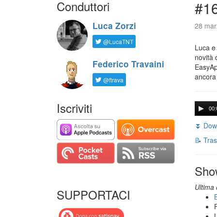
Conduttori
#16
Luca Zorzi
28 mar
@LucaTNT
Luca e 
novità 
Federico Travaini
EasyApp
ancora
@ftrava
Iscriviti
00:
⏬ Down
📝 Tras
Sho
Ultima 
SUPPORTACI
B