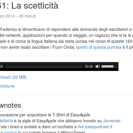
1: La scetticità
zo 2014 - 49 minuti
Federico si dimenticano di rispondere alle domande degli ascoltatori e 
del network, applicazioni per quando si viaggia, un ragazzo che si fa le
le e di come la lingua italiana sia stata uccisa nel corso di queste 160
 non avete osato ascoltare i Fuori Onda,
quello di questa puntata
è il p
00
00:00
load (22 MB)
crizione
wnotes
occasione per acquistare la T-Shirt di EasyApple
ellatrix
è la sigla di EasyApple che abbiamo trovato su
Jamendo
Fate i bravi e andate a dare un’occhiata a
live.easypodcast.it
La
pagina
in cui potete leggere il #PrimoTweet