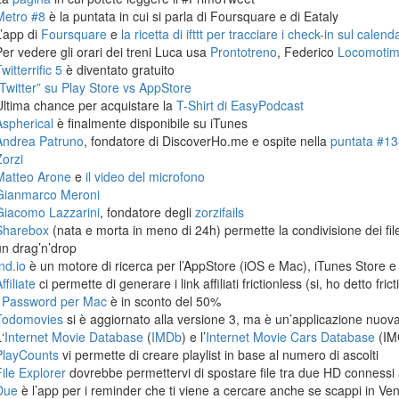
Metro #8
è la puntata in cui si parla di Foursquare e di Eataly
L’app di
Foursquare
e
la ricetta di ifttt per tracciare i check-in sul calen
Per vedere gli orari dei treni Luca usa
Prontotreno
, Federico
Locomoti
witterrific 5
è diventato gratuito
“Twitter” su Play Store vs AppStore
Ultima chance per acquistare la
T-Shirt di EasyPodcast
Aspherical
è finalmente disponibile su iTunes
Andrea Patruno
, fondatore di DiscoverHo.me e ospite nella
puntata #138
Zorzi
Matteo Arone
e
il video del microfono
Gianmarco Meroni
Giacomo Lazzarini
, fondatore degli
zorzifails
Sharebox
(nata e morta in meno di 24h) permette la condivisione dei fi
un drag’n’drop
nd.io
è un motore di ricerca per l’AppStore (iOS e Mac), iTunes Store e
ffiliate
ci permette di generare i link affiliati frictionless (si, ho detto frict
1Password per Mac
è in sconto del 50%
Todomovies
si è aggiornato alla versione 3, ma è un’applicazione nuova
‘
Internet Movie Database
(
IMDb
) e l’
Internet Movie Cars Database
(IM
PlayCounts
vi permette di creare playlist in base al numero di ascolti
File Explorer
dovrebbe permettervi di spostare file tra due HD connessi 
Due
è l’app per i reminder che ti viene a cercare anche se scappi in Ven