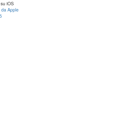
a su iOS
e da Apple
5