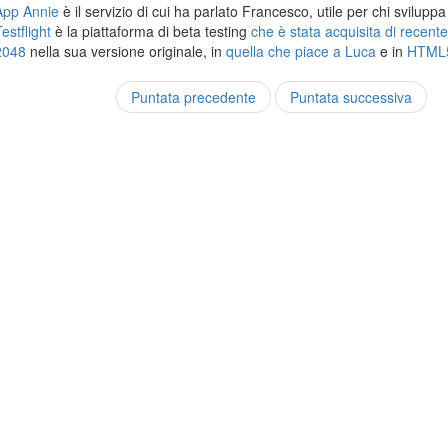
App Annie
è il servizio di cui ha parlato Francesco, utile per chi svilupp
estflight
è la piattaforma di beta testing
che è stata acquisita di recent
2048
nella sua versione originale, in
quella che piace a Luca
e in
HTML
Puntata precedente
Puntata successiva