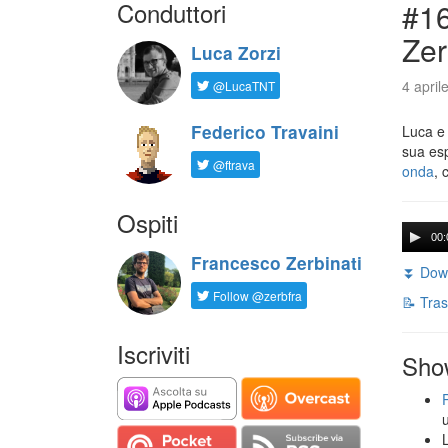
Conduttori
#16
Zer
Luca Zorzi
4 april
@LucaTNT
Federico Travaini
Luca e
sua es
@ftrava
onda
, 
Ospiti
00:
Francesco Zerbinati
⏬ Down
Follow @zerbfra
📝 Tras
Iscriviti
Sho
L