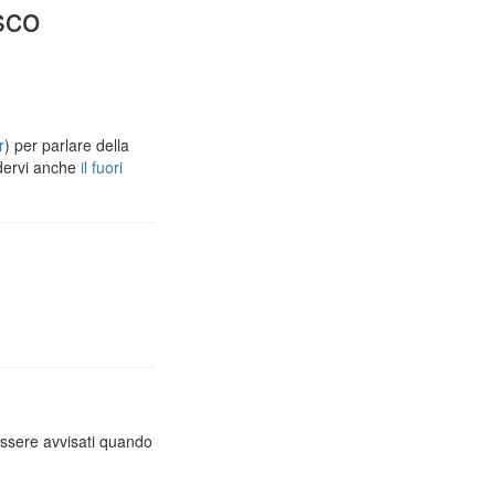
sco
r
) per parlare della
dervi anche
il fuori
essere avvisati quando