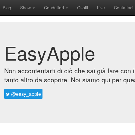
Blog
Show
Conduttori
Ospiti
Live
Contattaci
EasyApple
Non accontentarti di ciò che sai già fare con 
tanto altro da scoprire. Noi siamo qui per que
@easy_apple