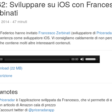
2: Sviluppare su iOS con France
binati
e 2014 - 47 minuti
 Federico hanno invitato
Francesco Zerbinati
(sviluppatore di
Pricerada
perienza come sviluppatore iOS. Vi consigliamo caldamente di non per
che contiene molti altre interessanti contenuti.
00
00:00
load (22 MB)
crizione
wnotes
Priceradar
è l’applicazione svilippata da Francesco, che vi permette di 
un articolo di Amazon cala di prezzo
’account twitter di
@priceradarapp