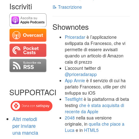
Iscriviti
📝 Trascrizione
Shownotes
Priceradar
è l’applicazione
svilippata da Francesco, che vi
permette di essere avvisati
quando un articolo di Amazon
cala di prezzo
L’account twitter di
@priceradarapp
App Annie
è il servizio di cui ha
parlato Francesco, utile per chi
SUPPORTACI
sviluppa su iOS
Testflight
è la piattaforma di beta
testing
che è stata acquisita di
recente da Apple
2048
nella sua versione
Altri metodi
originale, in
quella che piace a
per inviare
Luca
e in
HTML5
una mancia