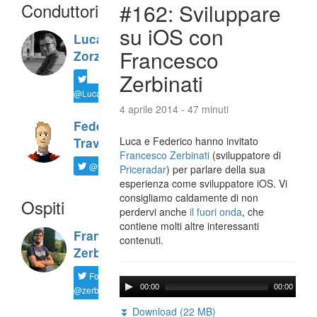
Conduttori
#162: Sviluppare
su iOS con
Luca
Francesco
Zorzi
Zerbinati
@LucaTNT
4 aprile 2014 - 47 minuti
Federico
Luca e Federico hanno invitato
Travaini
Francesco Zerbinati
(sviluppatore di
@ftrava
Priceradar
) per parlare della sua
esperienza come sviluppatore iOS. Vi
consigliamo caldamente di non
Ospiti
perdervi anche
il fuori onda
, che
contiene molti altre interessanti
Francesco
contenuti.
Zerbinati
Follow
00:00
00:00
@zerbfra
⏬ Download (22 MB)