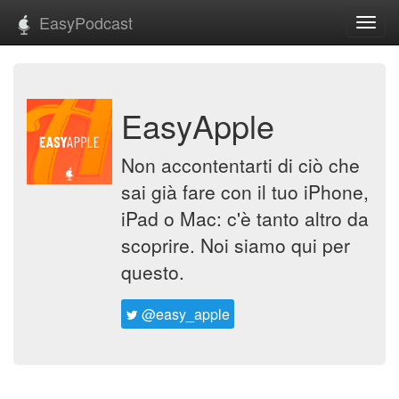
EasyPodcast
Toggl
navig
EasyApple
Non accontentarti di ciò che
sai già fare con il tuo iPhone,
iPad o Mac: c'è tanto altro da
scoprire. Noi siamo qui per
questo.
@easy_apple