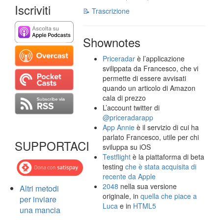
Iscriviti
📝 Trascrizione
Shownotes
Priceradar
è l’applicazione
svilippata da Francesco, che vi
permette di essere avvisati
quando un articolo di Amazon
cala di prezzo
L’account twitter di
@priceradarapp
App Annie
è il servizio di cui ha
parlato Francesco, utile per chi
SUPPORTACI
sviluppa su iOS
Testflight
è la piattaforma di beta
testing
che è stata acquisita di
recente da Apple
2048
nella sua versione
Altri metodi
originale, in
quella che piace a
per inviare
Luca
e in
HTML5
una mancia