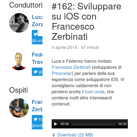
Conduttori
#162: Sviluppare
su iOS con
Luca
Francesco
Zorzi
Zerbinati
@LucaTNT
4 aprile 2014 - 47 minuti
Federico
Luca e Federico hanno invitato
Travaini
Francesco Zerbinati
(sviluppatore di
@ftrava
Priceradar
) per parlare della sua
esperienza come sviluppatore iOS. Vi
consigliamo caldamente di non
Ospiti
perdervi anche
il fuori onda
, che
contiene molti altre interessanti
Francesco
contenuti.
Zerbinati
Follow
00:00
00:00
@zerbfra
⏬ Download (22 MB)