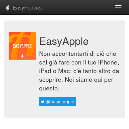
EasyPodcast
Toggl
navig
EasyApple
Non accontentarti di ciò che
sai già fare con il tuo iPhone,
iPad o Mac: c'è tanto altro da
scoprire. Noi siamo qui per
questo.
@easy_apple