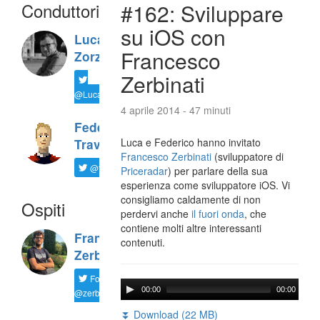
Conduttori
#162: Sviluppare
su iOS con
Luca
Francesco
Zorzi
Zerbinati
@LucaTNT
4 aprile 2014 - 47 minuti
Federico
Luca e Federico hanno invitato
Travaini
Francesco Zerbinati
(sviluppatore di
@ftrava
Priceradar
) per parlare della sua
esperienza come sviluppatore iOS. Vi
consigliamo caldamente di non
Ospiti
perdervi anche
il fuori onda
, che
contiene molti altre interessanti
Francesco
contenuti.
Zerbinati
Follow
00:00
00:00
@zerbfra
⏬ Download (22 MB)