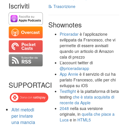
Iscriviti
📝 Trascrizione
Shownotes
Priceradar
è l’applicazione
svilippata da Francesco, che vi
permette di essere avvisati
quando un articolo di Amazon
cala di prezzo
L’account twitter di
@priceradarapp
App Annie
è il servizio di cui ha
parlato Francesco, utile per chi
SUPPORTACI
sviluppa su iOS
Testflight
è la piattaforma di beta
testing
che è stata acquisita di
recente da Apple
2048
nella sua versione
Altri metodi
originale, in
quella che piace a
per inviare
Luca
e in
HTML5
una mancia