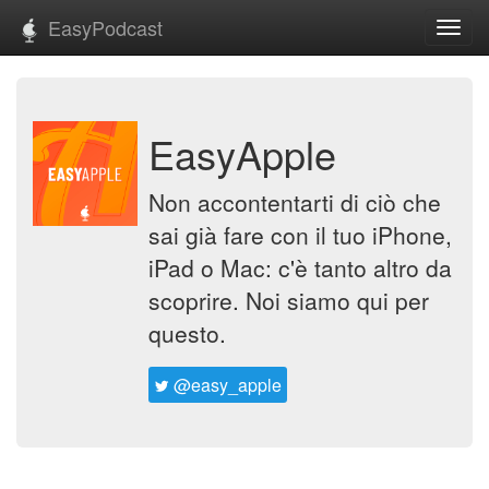
EasyPodcast
Toggl
navig
EasyApple
Non accontentarti di ciò che
sai già fare con il tuo iPhone,
iPad o Mac: c'è tanto altro da
scoprire. Noi siamo qui per
questo.
@easy_apple