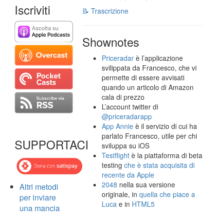
Iscriviti
📝 Trascrizione
Shownotes
Priceradar
è l’applicazione
svilippata da Francesco, che vi
permette di essere avvisati
quando un articolo di Amazon
cala di prezzo
L’account twitter di
@priceradarapp
App Annie
è il servizio di cui ha
parlato Francesco, utile per chi
SUPPORTACI
sviluppa su iOS
Testflight
è la piattaforma di beta
testing
che è stata acquisita di
recente da Apple
2048
nella sua versione
Altri metodi
originale, in
quella che piace a
per inviare
Luca
e in
HTML5
una mancia