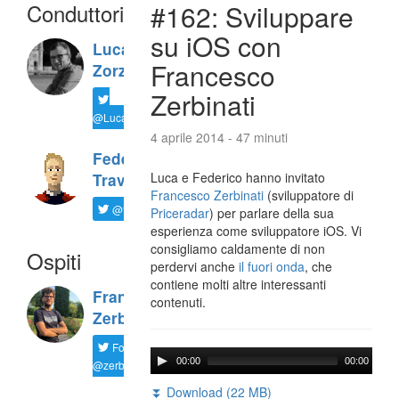
Conduttori
#162: Sviluppare
su iOS con
Luca
Francesco
Zorzi
Zerbinati
@LucaTNT
4 aprile 2014 - 47 minuti
Federico
Luca e Federico hanno invitato
Travaini
Francesco Zerbinati
(sviluppatore di
@ftrava
Priceradar
) per parlare della sua
esperienza come sviluppatore iOS. Vi
consigliamo caldamente di non
Ospiti
perdervi anche
il fuori onda
, che
contiene molti altre interessanti
Francesco
contenuti.
Zerbinati
Follow
00:00
00:00
@zerbfra
⏬ Download (22 MB)