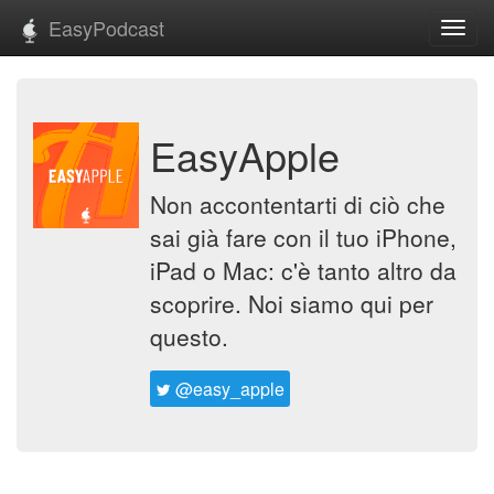
EasyPodcast
Toggl
navig
EasyApple
Non accontentarti di ciò che
sai già fare con il tuo iPhone,
iPad o Mac: c'è tanto altro da
scoprire. Noi siamo qui per
questo.
@easy_apple